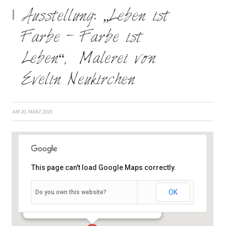
Ausstellung: „Leben ist
Farbe – Farbe ist
Leben“, Malerei von
Evelin Neukirchen
AM
20. MÄRZ 2015
This page can't load Google Maps correctly.
Oberdürrbacher Straße 6 – Haus A1/A2 -
OK
Do you own this website?
Würzburg
Veranstaltungen