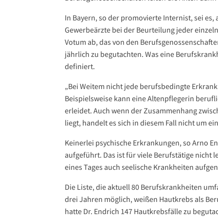
In Bayern, so der promovierte Internist, sei es
Gewerbeärzte bei der Beurteilung jeder einzel
Votum ab, das von den Berufsgenossenschaften 
jährlich zu begutachten. Was eine Berufskrankh
definiert.
„Bei Weitem nicht jede berufsbedingte Erkranku
Beispielsweise kann eine Altenpflegerin berufl
erleidet. Auch wenn der Zusammenhang zwisc
liegt, handelt es sich in diesem Fall nicht um e
Keinerlei psychische Erkrankungen, so Arno End
aufgeführt. Das ist für viele Berufstätige nicht
eines Tages auch seelische Krankheiten aufge
Die Liste, die aktuell 80 Berufskrankheiten umfa
drei Jahren möglich, weißen Hautkrebs als Be
hatte Dr. Endrich 147 Hautkrebsfälle zu begutac