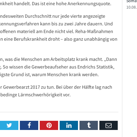
Somat
rankheit handelt. Das ist eine hohe Anerkennungsquote.
10.08
ndesweiten Durchschnitt nur jede vierte angezeigte
kennungsverfahren kann bis zu zwei Jahre dauern. Und
etroffenen materiell am Ende nicht viel. Reha-Maßnahmen
n eine Berufskrankheit droht – also ganz unabhängig von
sen, was die Menschen am Arbeitsplatz krank macht. „Dann
g. So wissen die Gewerbeaufseher aus Endrichs Statistik,
ufigste Grund ist, warum Menschen krank werden.
er Gewerbearzt 2017 zu tun. Bei über der Hälfte lag nach
sbedinge Lärmschwerhörigkeit vor.
Twitter
Facebook
Pinterest
LinkedIn
Tumblr
Email