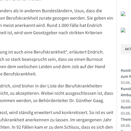
, anders als in anderen Bundesländern, Usus, dass die
nen Berufskrankheit zurate gezogen werden. Sie geben ein
meist anerkannt wird. Rund 1.000 Fälle hat Endrich
eit ist, wird vom Gesetzgeber nach strikten Kriterien
AKT
ng ist auch eine Berufskrankheit“, erläutert Endrich.
ich so stark beansprucht sein, dass sie einen Burnout
hen dem seelischen Leiden und dem Job auf der Hand
Ausst
ine Berufskrankheit.
zum N
03.06
rich, sind bisher in der Liste der Berufskrankheiten
Kunst
 leicht, zu akzeptieren. Wobei nicht ausgeschlossen ist, dass
Ambu
nommen werden, so Behördenleiter Dr. Günther Gaag.
18.06
Ausste
sst, wird ständig erweitert und konkretisiert. So ist es seit
03.08.
rufskrankheit anerkennen zu lassen. Im vergangenen Jahr
Theme
09.08
hten. In 92 Fällen kam er zu dem Schluss, dass es sich den