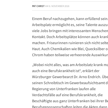
PAT CHRIST
AM
8. NOVEMBER 2018
Einem Beruf nachzugehen, kann erfüllend sein
Arbeitsplatz ermöglicht es, seine Talente ausz
viele Jobs bringen mit interessanten Menschen
Kontakt. Doch Arbeitsplätze können auch kran
machen. Friseurinnen ruinieren sich nicht selt
Haut. Auch Chemikalien wie Blei, Quecksilber 
Chrom haben teilweise verheerende Auswirku
„Wobei nicht alles, was am Arbeitslatz krank m
auch eine Berufskrankheit ist“, erklärt der
Würzburger Gewerbearzt Dr. Arno Endrich. Üb
seinen Schreibtisch im Gewerbeaufsichtsamt d
Regierung von Unterfranken laufen alle
Verdachtsfälle auf eine Berufskrankheit, die
Beschäftigte aus ganz Unterfranken bei ihrer 
Berufsgenossenschaften leiten die Akten dann a