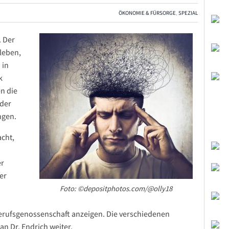
ÖKONOMIE & FÜRSORGE
,
SPEZIAL
. Der
uleben,
 in
k
en die
oder
ngen.
acht,
er
er
Foto: ©depositphotos.com/@olly18
Berufsgenossenschaft anzeigen. Die verschiedenen
n Dr. Endrich weiter.