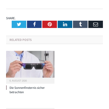
SHARE.
Twitter
Facebook
Pinterest
LinkedIn
Tumblr
Emai
RELATED
POSTS
6. AUGUST 2026
Die Sonnenfinsternis sicher
betrachten