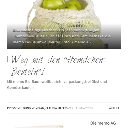
Eine nachhaltige Alternative zu den dünnwandigen
“Hemdchen-Beuteln” an der Obst- und Gemüsetheke: die
memo Bio-Baumwollbeutel. Foto: ©memo AG
Weg mit den “Hemdchen-
Beuteln”!
Mit memo Bio-Baumwollbeuteln verpackungsfrei Obst und
Gemüse kaufen
PRESSEMELDUNG MEMO AG, CLAUDIA SILBER
AM
7. FEBRUAR 2018
AKTUELL
Die memo AG