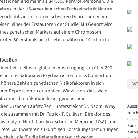
ressionen und mehr als 344.000 Kontroll-Personen. Die
Jahres in der US-amerikanischen Fachzeitschrift Nature
 zu identifizieren, die mit schweren Depressionen im
sen, einer der Erstautoren der Studie. Mit Genort wird
eines genetischen Markers auf einem Chromosom
wurden 30 erstmals beschrieben, während 14 schon in
ufstoßen
 einer beispiellosen globalen Anstrengung von über 200
ie im internationalen Psychiatric Genomics Consortium
höhere Zahl an genetischen Risikofaktoren in sich
AKT
iner Depression zu erkranken. Wir wissen, dass viele
aber die Identifikation dieser genetischen
hen Ursachen aufstoßen“, unterstreicht Dr. Naomi Wray
Ausst
zum N
 die zusammen mit Dr. Patrick F. Sullivan, Direktor des
03.06
iversity of North Carolina School of Medicine (USA), und
Kunst
eitete. „Mit weiteren zukünftigen Forschungsbemühungen
Ambu
ntwickeln, die für die Behandlung von schweren