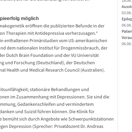
18.06
Ausste
03.08.
pieerfolg möglich
Epile
06.08
makogenetik eröffnen die publizierten Befunde in der
Patie
on Therapien mit Antidepressiva vorherzusagen.“
Vorau
rin enthaltenen Primärstudien vom US-amerikanischen
06.08.
 und dem nationalen Institut für Drogenmissbrauch, der
er Dutch Brain Foundation und der VU Universität
g und Forschung (Deutschland), der Deutschen
l Health und Medical Research Council (Australien).
eitsunfähigkeit, stationäre Behandlungen und
ionen im Zusammenhang mit Depressionen. Sie sind die
hemmung, Gedankenschleifen und vermindertem
danken und Suizid führen können. Die Klinik für
ie bemüht sich durch Angebote wie Schwerpunktstationen
en Depression (Sprecher: Privatdozent Dr. Andreas