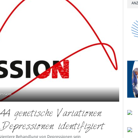
ANZ
ession.
44 genetische Variationen
epressionen identifiziert
fizientere Behandlung von Depressionen sein