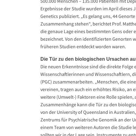
500.000 Menschen – 135.000 Patienten mit Dep
Ergebnisse der Studie wurden im April dieses 
Genetics publiziert. „Es gelang uns, 44 Genorte
Zusammenhang stehen“, berichtet Prof. Matthei
die genaue Lage eines bestimmten Gens oder 
bezeichnet. Von den identifizierten Genorten 
früheren Studien entdeckt worden waren.
Die Tür zu den biologischen Ursachen a
Die neuen Erkenntnisse sind die direkte Folge
Wissenschaftlerinnen und Wissenschaftlern, d
(PGC) zusammenarbeiten. „Menschen, die eine 
vereinen, tragen auch ein erhöhtes Risiko, an e
weitere (Umwelt-) Faktoren eine Rolle spielen, 
Zusammenhänge kann die Tür zu den biologisc
von der University of Queensland in Australien,
Zentrums für Psychiatrische Genomik an der Un
einem Team von weiteren Autoren die Studie l
sollten wir in der Lage sein, Instrumente zu e