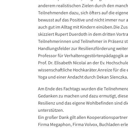
anderem realistischen Zielen durch den manchm
Teilnehmenden dazu, sich öfters auf die eigen
bewusst auf das Positive und nicht immer nur 
auch gut im Alltag mit Kindern einüben.Die Z
skizziert Rupert Duerdoth in dem dritten Vort
Teilnehmerinnen und Teilnehmer in Präsenz sta
Handlungsfelder zur Resilienzförderung weite
Professor für Verhaltensgestörtenpädagogik an
Prof. Dr. Elisabeth Nicolai an der Ev. Hochsch
wissenschaftliche Hochkaräter.Anreize für die
Yoga und einer Andacht durch Dekan Slenczka.
Am Ende des Fachtags wurden die Teilnehmende
Gedanken zu machen und dazu ermutigt, diese 
Resilienz und das eigene Wohlbefinden sind d
unterstützen.
Ein großer Dank gilt allen Kooperationspartne
Firma Megaphon, Firma Volvox, Buchladen erl