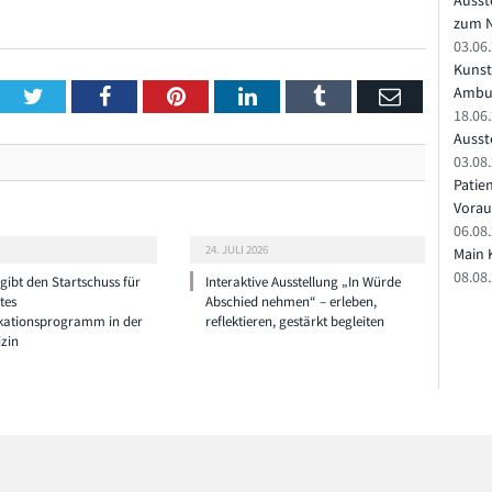
Ausst
zum N
03.06
Kunst
Ambu
Twitter
Facebook
Pinterest
LinkedIn
Tumblr
Email
18.06
Ausste
03.08.
Patie
Vorau
06.08.
24. JULI 2026
Main 
08.08
ibt den Startschuss für
Interaktive Ausstellung „In Würde
tes
Abschied nehmen“ – erleben,
ationsprogramm in der
reflektieren, gestärkt begleiten
zin