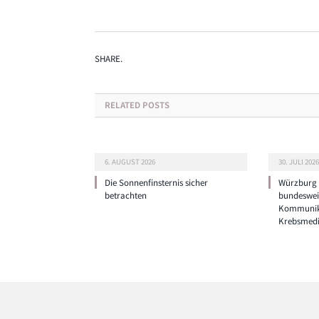
SHARE.
RELATED
POSTS
6. AUGUST 2026
30. JULI 2026
Die Sonnenfinsternis sicher
Würzburg g
betrachten
bundeswei
Kommunik
Krebsmedi