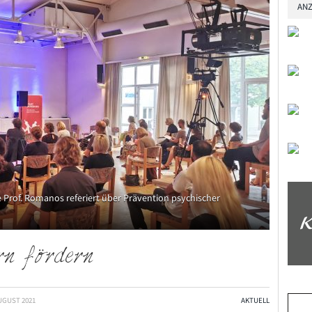
ANZ
e Prof. Romanos referiert über Prävention psychischer
rn fördern
AUGUST 2021
AKTUELL