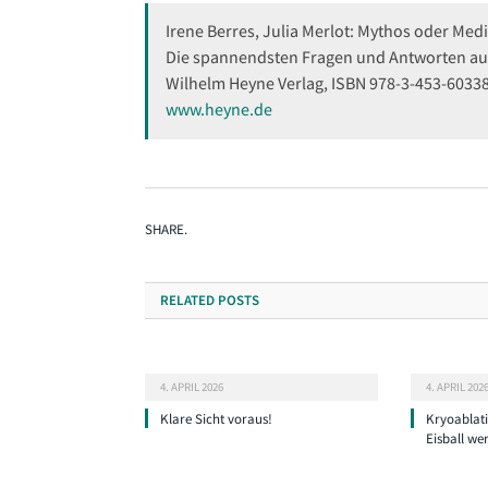
Irene Berres, Julia Merlot: Mythos oder Med
Die spannendsten Fragen und Antworten aus
Wilhelm Heyne Verlag, ISBN 978-3-453-60338
www.heyne.de
SHARE.
RELATED
POSTS
4. APRIL 2026
4. APRIL 202
Klare Sicht voraus!
Kryoablat
Eisball we