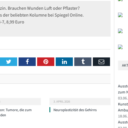
izin. Brauchen Wunden Luft oder Pflaster?
 der beliebten Kolumne bei Spiegel Online.
-7, 8,99 Euro
Twitter
Facebook
Pinterest
LinkedIn
Tumblr
Email
AKT
Ausst
zum N
03.06
6
3. APRIL 2026
Kunst
ion: Tumore, die zum
Neuroplastizität des Gehirns
Ambu
rden
18.06
Ausste