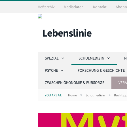
Heftarchiv
Mediadaten
Kontakt
Abonn
SPEZIAL
SCHULMEDIZIN
N
PSYCHE
FORSCHUNG & GESCHICHTE
ZWISCHEN ÖKONOMIE & FÜRSORGE
VER
»
»
YOU ARE AT:
Home
Schulmedizin
Buchtip