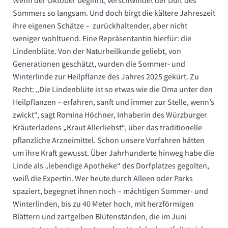
Wenn der Oktober beginnt, verschwindet der Duft des
Sommers so langsam. Und doch birgt die kältere Jahreszeit
ihre eigenen Schätze –
zurückhaltender, aber nicht
weniger wohltuend. Eine Repräsentantin hierfür: die
Lindenblüte. Von der Naturheilkunde geliebt, von
Generationen geschätzt, wurden die Sommer- und
Winterlinde zur Heilpflanze des Jahres 2025 gekürt. Zu
Recht: „Die Lindenblüte ist so etwas wie die Oma unter den
Heilpflanzen – erfahren, sanft und immer zur Stelle, wenn’s
zwickt“, sagt Romina Höchner, Inhaberin des Würzburger
Kräuterladens „Kraut Allerliebst“, über das traditionelle
pflanzliche Arzneimittel. Schon unsere Vorfahren hätten
um ihre Kraft gewusst. Über Jahrhunderte hinweg habe die
Linde als „lebendige Apotheke“ des Dorfplatzes gegolten,
weiß die Expertin. Wer heute durch Alleen oder Parks
spaziert, begegnet ihnen noch – mächtigen Sommer- und
Winterlinden, bis zu 40 Meter hoch, mit herzförmigen
Blättern und zartgelben Blütenständen, die im Juni