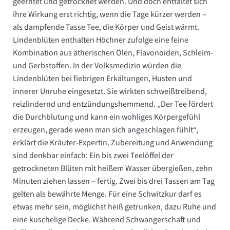
geerntet und getrocknet werden. Und doch entfaltet sich
ihre Wirkung erst richtig, wenn die Tage kürzer werden –
als dampfende Tasse Tee, die Körper und Geist wärmt.
Lindenblüten enthalten Höchner zufolge eine feine
Kombination aus ätherischen Ölen, Flavonoiden, Schleim-
und Gerbstoffen. In der Volksmedizin würden die
Lindenblüten bei fiebrigen Erkältungen, Husten und
innerer Unruhe eingesetzt. Sie wirkten schweißtreibend,
reizlindernd und entzündungshemmend. „Der Tee fördert
die Durchblutung und kann ein wohliges Körpergefühl
erzeugen, gerade wenn man sich angeschlagen fühlt“,
erklärt die Kräuter-Expertin. Zubereitung und Anwendung
sind denkbar einfach: Ein bis zwei Teelöffel der
getrockneten Blüten mit heißem Wasser übergießen, zehn
Minuten ziehen lassen – fertig. Zwei bis drei Tassen am Tag
gelten als bewährte Menge. Für eine Schwitzkur darf es
etwas mehr sein, möglichst heiß getrunken, dazu Ruhe und
eine kuschelige Decke. Während Schwangerschaft und