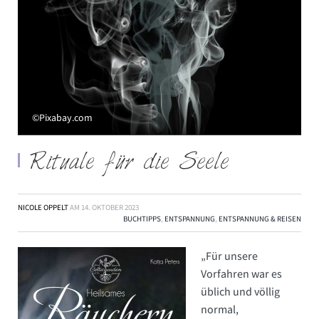
©Pixabay.com
Rituale für die Seele
NICOLE OPPELT
AM
14. OKTOBER 2023
BUCHTIPPS
,
ENTSPANNUNG
,
ENTSPANNUNG & REISEN
„Für unsere
Vorfahren war es
üblich und völlig
normal,