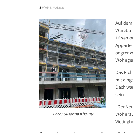
SKY
AM
3. MAI 2023
Auf dem
Würzburg
16 senio
Appartem
angrenze
Wohngem
Das Rich
mit eing
Dach war
sein.
„Der Neu
Foto: Susanna Khoury
Wohnraum
Vietingh