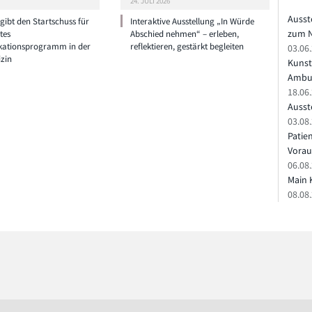
24. JULI 2026
Ausst
ibt den Startschuss für
Interaktive Ausstellung „In Würde
zum N
tes
Abschied nehmen“ – erleben,
ationsprogramm in der
reflektieren, gestärkt begleiten
03.06
zin
Kunst
Ambu
18.06
Ausste
03.08.
Patie
Vorau
06.08.
Main 
08.08