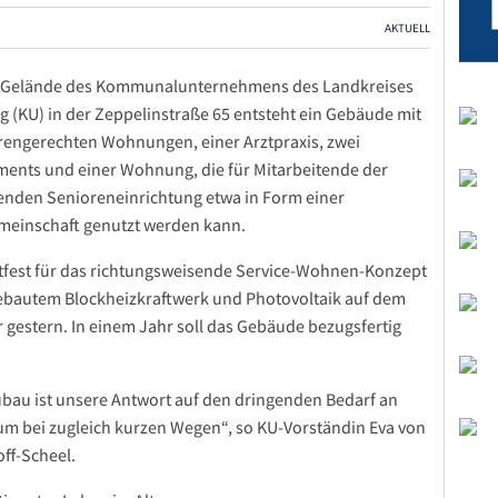
AKTUELL
 Gelände des Kommunalunternehmens des Landkreises
 (KU) in der Zeppelinstraße 65 entsteht ein Gebäude mit
rengerechten Wohnungen, einer Arztpraxis, zwei
ents und einer Wohnung, die für Mitarbeitende der
nden Senioreneinrichtung etwa in Form einer
einschaft genutzt werden kann.
tfest für das richtungsweisende Service-Wohnen-Konzept
ebautem Blockheizkraftwerk und Photovoltaik auf dem
 gestern. In einem Jahr soll das Gebäude bezugsfertig
bau ist unsere Antwort auf den dringenden Bedarf an
 bei zugleich kurzen Wegen“, so KU-Vorständin Eva von
off-Scheel.