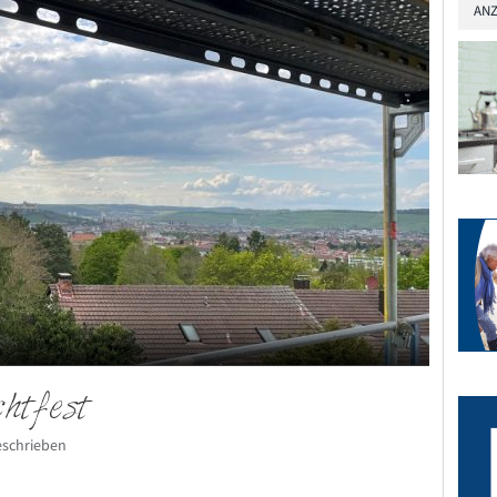
ANZ
htfest
eschrieben