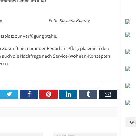
stimmtes Leben im Alter.
e,
Foto: Susanna Khoury
tsplatz zur Verfügung stehe.
 Zukunft nicht nur der Bedarf an Pflegeplätzen in den
n auch die Nachfrage nach Service-Wohnen-Konzepten
eren.
Twitter
Facebook
Pinterest
LinkedIn
Tumblr
Email
AKT