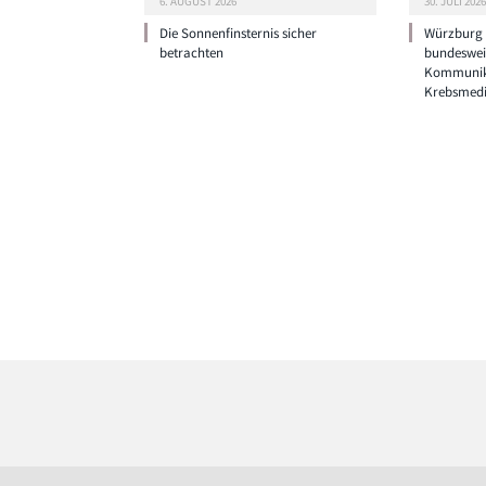
6. AUGUST 2026
30. JULI 2026
Die Sonnenfinsternis sicher
Würzburg g
betrachten
bundeswei
Kommunik
Krebsmedi