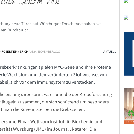
n das Genom von
chung neue Türen auf. Würzburger Forschende haben sie
esen Durchbruch.
 - ROBERT EMMERICH
AM
24. NOVEMBER 2022
AKTUELL
 Krebserkrankungen spielen MYC-Gene und ihre Proteine
llierte Wachstum und den veränderten Stoffwechsel von
abei, sich vor dem Immunsystem zu verstecken.
die bislang unbekannt war – und die der Krebsforschung
Hohlkugeln zusammen, die sich schützend um besonders
rt man die Kugeln, sterben die Krebszellen.
lers und Elmar Wolf vom Institut für Biochemie und
ersität Würzburg (JMU) im Journal „Nature“. Die