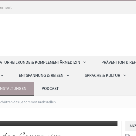
ement
ATURHEILKUNDE & KOMPLEMENTÄRMEDIZIN
PRÄVENTION & RE
ENTSPANNUNG & REISEN
SPRACHE & KULTUR
ANSTALTUNGEN
PODCAST
bt. In normal wachsenden Zellen sind sie gleichmäßig im
schützen das Genom von Krebszellen
tuationen, wie sie in Krebszellen vorkommen, lagern sie sich um,
t besonders gefährdete Abschnitte des Genoms. (Bild: Team
ANZ