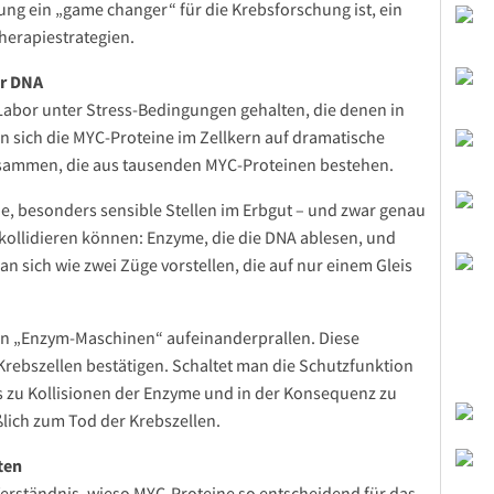
ung ein „game changer“ für die Krebsforschung ist, ein
herapiestrategien.
er DNA
Labor unter Stress-Bedingungen gehalten, die denen in
 sich die MYC-Proteine im Zellkern auf dramatische
usammen, die aus tausenden MYC-Proteinen bestehen.
, besonders sensible Stellen im Erbgut – und zwar genau
kollidieren können: Enzyme, die die DNA ablesen, und
 sich wie zwei Züge vorstellen, die auf nur einem Gleis
den „Enzym-Maschinen“ aufeinanderprallen. Diese
ebszellen bestätigen. Schaltet man die Schutzfunktion
s zu Kollisionen der Enzyme und in der Konsequenz zu
ßlich zum Tod der Krebszellen.
ten
erständnis, wieso MYC-Proteine so entscheidend für das