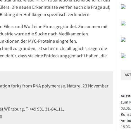
ilers. Die neuen Erkenntnisse werfen auch die Frage auf,
Bildung der Hohlkugeln spezifisch verhindern.
n Eilers und Wolf eine Firma gegründet. Zusammen mit
industrie wurde die Suche nach Medikamenten
nktionen der MYC-Proteine eingreifen.
nell zu gründen, ist sicher nicht alltäglich“, sagen die
en dafür, dass sie eine Entdeckung gemacht haben, die
AKT
ication forks from RNA polymerase. Nature, 23 November
Ausst
zum N
03.06
ität Würzburg, T +49 931 31-84111,
Kunst
e
Ambu
18.06