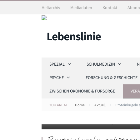
Heftarchiv
Mediadaten
Kontakt
Abonn
SPEZIAL
SCHULMEDIZIN
N
PSYCHE
FORSCHUNG & GESCHICHTE
ZWISCHEN ÖKONOMIE & FÜRSORGE
VER
MYC-Proteine sind in dieser Abbildung grün gefär
»
»
YOU ARE AT:
Home
Aktuell
Proteinkugeln 
Zellkern verteilt (links). In vielfältigen Stress-Si
bilden kugelartige Strukturen und umgeben dami
Martin Eilers / Universität Würzburg)