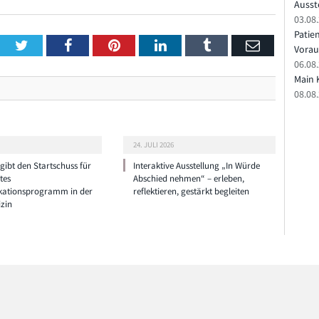
Ausste
03.08.
Patie
Twitter
Facebook
Pinterest
LinkedIn
Tumblr
Email
Vorau
06.08.
Main 
08.08
24. JULI 2026
ibt den Startschuss für
Interaktive Ausstellung „In Würde
tes
Abschied nehmen“ – erleben,
ationsprogramm in der
reflektieren, gestärkt begleiten
zin