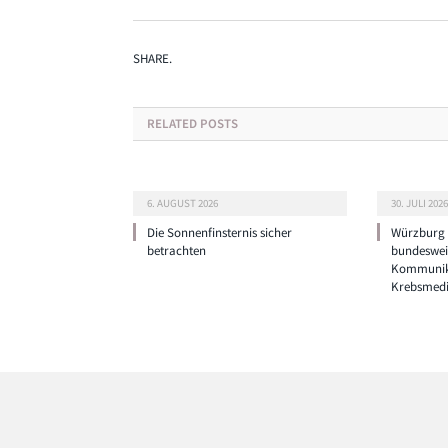
SHARE.
RELATED
POSTS
6. AUGUST 2026
30. JULI 2026
Die Sonnenfinsternis sicher
Würzburg g
betrachten
bundeswei
Kommunik
Krebsmedi