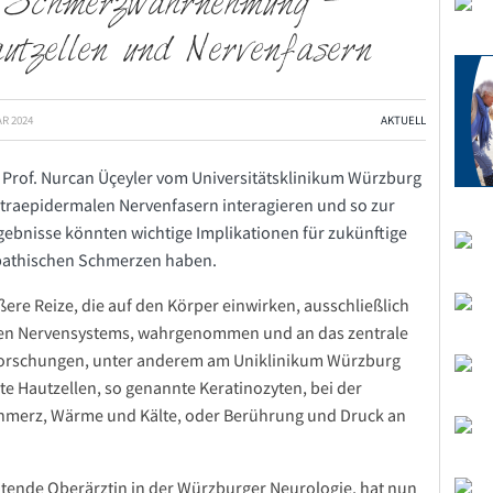
r Schmerzwahrnehmung –
tzellen und Nervenfasern
AR 2024
AKTUELL
n Prof. Nurcan Üçeyler vom Universitätsklinikum Würzburg
ntraepidermalen Nervenfasern interagieren und so zur
ebnisse könnten wichtige Implikationen für zukünftige
pathischen Schmerzen haben.
ere Reize, die auf den Körper einwirken, ausschließlich
ren Nervensystems, wahrgenommen und an das zentrale
Forschungen, unter anderem am Uniklinikum Würzburg
e Hautzellen, so genannte Keratinozyten, bei der
chmerz, Wärme und Kälte, oder Berührung und Druck an
eitende Oberärztin in der Würzburger Neurologie, hat nun