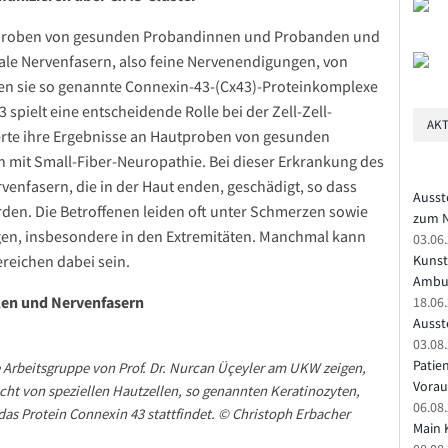
tproben von gesunden Probandinnen und Probanden und
rmale Nervenfasern, also feine Nervenendigungen, von
en sie so genannte Connexin-43-(Cx43)-Proteinkomplexe
spielt eine entscheidende Rolle bei der Zell-Zell-
AKT
rte ihre Ergebnisse an Hautproben von gesunden
 mit Small-Fiber-Neuropathie. Bei dieser Erkrankung des
venfasern, die in der Haut enden, geschädigt, so dass
Ausst
rden. Die Betroffenen leiden oft unter Schmerzen sowie
zum N
n, insbesondere in den Extremitäten. Manchmal kann
03.06
reichen dabei sein.
Kunst
Ambu
len und Nervenfasern
18.06
Ausste
03.08.
Patie
 Arbeitsgruppe von Prof. Dr. Nurcan Üçeyler am UKW zeigen,
Vorau
cht von speziellen Hautzellen, so genannten Keratinozyten,
06.08.
as Protein Connexin 43 stattfindet. © Christoph Erbacher
Main 