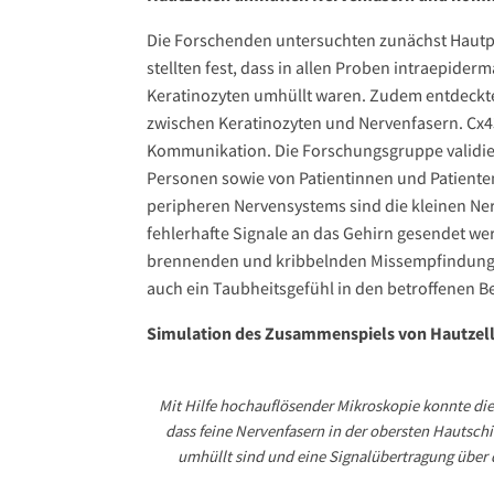
Die Forschenden untersuchten zunächst Hau
stellten fest, dass in allen Proben intraepide
Keratinozyten umhüllt waren. Zudem entdeckt
zwischen Keratinozyten und Nervenfasern. Cx43 
Kommunikation. Die Forschungsgruppe validie
Personen sowie von Patientinnen und Patienten
peripheren Nervensystems sind die kleinen Ner
fehlerhafte Signale an das Gehirn gesendet we
brennenden und kribbelnden Missempfindunge
auch ein Taubheitsgefühl in den betroffenen Be
Simulation des Zusammenspiels von Hautzel
Mit Hilfe hochauflösender Mikroskopie konnte die
dass feine Nervenfasern in der obersten Hautschi
umhüllt sind und eine Signalübertragung über d