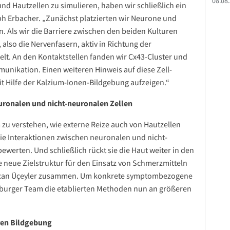
08.08
 Hautzellen zu simulieren, haben wir schließlich ein
oph Erbacher. „Zunächst platzierten wir Neurone und
. Als wir die Barriere zwischen den beiden Kulturen
also die Nervenfasern, aktiv in Richtung der
t. An den Kontaktstellen fanden wir Cx43-Cluster und
unikation. Einen weiteren Hinweis auf diese Zell-
t Hilfe der Kalzium-Ionen-Bildgebung aufzeigen.“
uronalen und nicht-neuronalen Zellen
 zu verstehen, wie externe Reize auch von Hautzellen
ie Interaktionen zwischen neuronalen und nicht-
werten. Und schließlich rückt sie die Haut weiter in den
e neue Zielstruktur für den Einsatz von Schmerzmitteln
urcan Üçeyler zusammen. Um konkrete symptombezogene
zburger Team die etablierten Methoden nun an größeren
ären Bildgebung