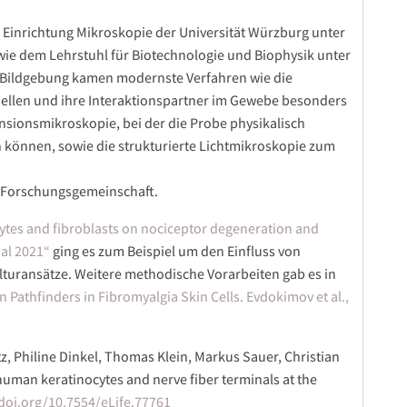
n Einrichtung Mikroskopie der Universität Würzburg unter
sowie dem Lehrstuhl für Biotechnologie und Biophysik unter
er Bildgebung kamen modernste Verfahren wie die
ellen und ihre Interaktionspartner im Gewebe besonders
sionsmikroskopie, bei der die Probe physikalisch
 können, sowie die strukturierte Lichtmikroskopie zum
n Forschungsgemeinschaft.
cytes and fibroblasts on nociceptor degeneration and
 al 2021“
ging es zum Beispiel um den Einfluss von
lturansätze. Weitere methodische Vorarbeiten gab es in
 Pathfinders in Fibromyalgia Skin Cells. Evdokimov et al.,
z, Philine Dinkel, Thomas Klein, Markus Sauer, Christian
 human keratinocytes and nerve fiber terminals at the
/doi.org/10.7554/eLife.77761