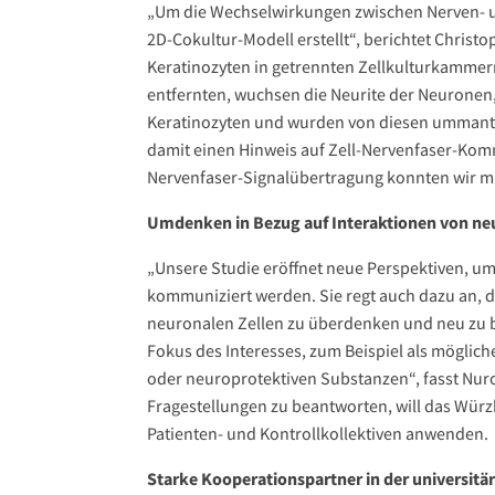
„Um die Wechselwirkungen zwischen Nerven- und
2D-Cokultur-Modell erstellt“, berichtet Christ
Keratinozyten in getrennten Zellkulturkammern
entfernten, wuchsen die Neurite der Neuronen, 
Keratinozyten und wurden von diesen ummantel
damit einen Hinweis auf Zell-Nervenfaser-Komm
Nervenfaser-Signalübertragung konnten wir mi
Umdenken in Bezug auf Interaktionen von ne
„Unsere Studie eröffnet neue Perspektiven, um
kommuniziert werden. Sie regt auch dazu an, d
neuronalen Zellen zu überdenken und neu zu be
Fokus des Interesses, zum Beispiel als möglich
oder neuroprotektiven Substanzen“, fasst N
Fragestellungen zu beantworten, will das Wür
Patienten- und Kontrollkollektiven anwenden.
Starke Kooperationspartner in der universit