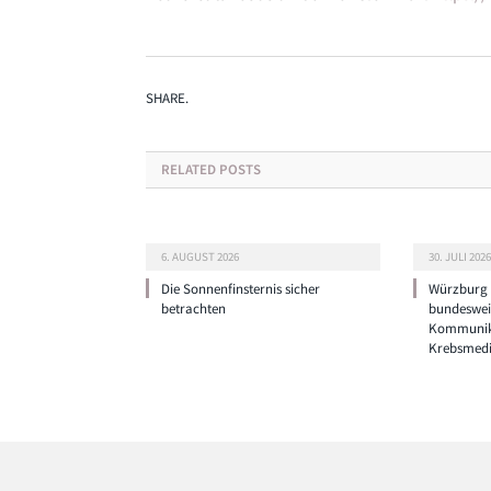
SHARE.
RELATED
POSTS
6. AUGUST 2026
30. JULI 2026
Die Sonnenfinsternis sicher
Würzburg g
betrachten
bundeswei
Kommunik
Krebsmedi