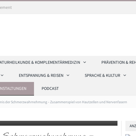
ement
ATURHEILKUNDE & KOMPLEMENTÄRMEDIZIN
PRÄVENTION & RE
ENTSPANNUNG & REISEN
SPRACHE & KULTUR
ANSTALTUNGEN
PODCAST
r im Labor. Die Professorin für Translationale
dnis der Schmerzwahrnehmung – Zusammenspiel von Hautzellen und Nervenfasern
2024 ihre Studie „Interaction of human keratinocytes and
“ im renommierten Journal eLife publiziert. © Franziska Karl-
ANZ