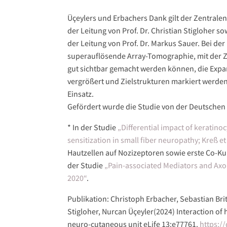
Üçeylers und Erbachers Dank gilt der Zentrale
der Leitung von Prof. Dr. Christian Stigloher 
der Leitung von Prof. Dr. Markus Sauer. Bei d
superauflösende Array-Tomographie, mit der Z
gut sichtbar gemacht werden können, die Expan
vergrößert und Zielstrukturen markiert werden
Einsatz.
Gefördert wurde die Studie von der Deutsche
* In der Studie
„Differential impact of keratino
sensitization in small fiber neuropathy; Kreß et
Hautzellen auf Nozizeptoren sowie erste Co-Ku
der Studie
„Pain-associated Mediators and Axon
2020“
.
Publikation: Christoph Erbacher, Sebastian Brit
Stigloher, Nurcan Üçeyler(2024) Interaction of
neuro-cutaneous unit eLife 13:e77761.
https:/