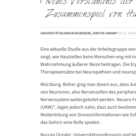
Neues Verständnis de
Zusammenspiel von Hau
UNIVERSITÄTSKLINIKUM WÜRZBURG, KIRSTIN LINKAMP
AM
18. JANU
Eine aktuelle Studie aus der Arbeitsgruppe vo
zeigt, wie Hautzellen beim Menschen eng mit i
Wahrnehmung äußerer Reize beitragen. Die Erg
Therapieansätze bei Neuropathien und neuro
Würzburg. Bisher ging man davon aus, dass äuß
von Neuronen, also Nervenzellen des periphe
Nervensystem weitergeleitet werden. Neuere 
(UKW)*, legen jedoch nahe, dass auch bestimmt
Weiterleitung von Sinnesinformationen wie S
das Gehirn eine Rolle spielen.
Nurcan Üçeyler, Universitätsprofessorin und l