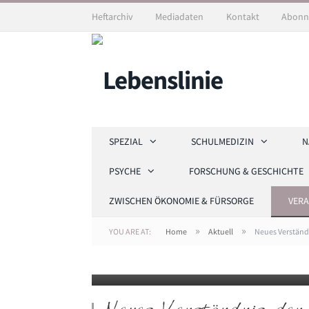
Heftarchiv
Mediadaten
Kontakt
Abonn
SPEZIAL
SCHULMEDIZIN
N
PSYCHE
FORSCHUNG & GESCHICHTE
ZWISCHEN ÖKONOMIE & FÜRSORGE
VER
Prof. Dr. Nurcan Üçeyler und Dr. Christoph Erbache
»
»
YOU ARE AT:
Home
Aktuell
Neues Verstän
Somatosensorik und der Biologe haben im Januar 
nerve fiber terminals at the neuro-cutaneous unit
Schöller