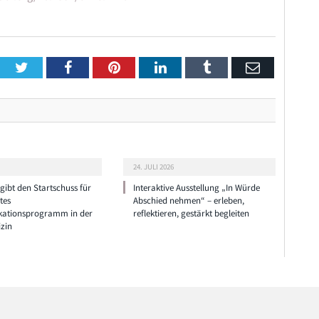
Twitter
Facebook
Pinterest
LinkedIn
Tumblr
Email
24. JULI 2026
ibt den Startschuss für
Interaktive Ausstellung „In Würde
tes
Abschied nehmen“ – erleben,
ationsprogramm in der
reflektieren, gestärkt begleiten
zin