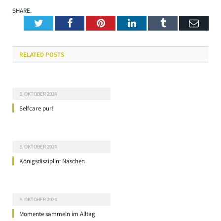
SHARE.
Twitter
Facebook
Pinterest
LinkedIn
Tumblr
Emai
RELATED
POSTS
3. OKTOBER 2024
Selfcare pur!
3. OKTOBER 2024
Königsdisziplin: Naschen
3. OKTOBER 2024
Momente sammeln im Alltag