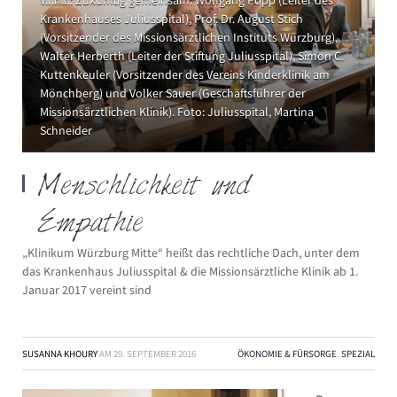
V.l.n.r.: Zukünftig gemeinsam: Wolfgang Popp (Leiter des
Krankenhauses Juliusspital), Prof. Dr. August Stich
(Vorsitzender des Missionsärztlichen Instituts Würzburg),
Walter Herberth (Leiter der Stiftung Juliusspital), Simon C.
Kuttenkeuler (Vorsitzender des Vereins Kinderklinik am
Mönchberg) und Volker Sauer (Geschäftsführer der
Missionsärztlichen Klinik). Foto: Juliusspital, Martina
Schneider
Menschlichkeit und
Empathie
„Klinikum Würzburg Mitte“ heißt das rechtliche Dach, unter dem
das Krankenhaus Juliusspital & die Missionsärztliche Klinik ab 1.
Januar 2017 vereint sind
SUSANNA KHOURY
AM
29. SEPTEMBER 2016
ÖKONOMIE & FÜRSORGE
,
SPEZIAL