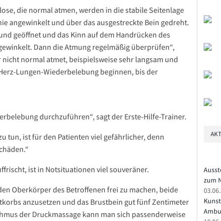
tlose, die normal atmen, werden in die stabile Seitenlage
nie angewinkelt und über das ausgestreckte Bein gedreht.
Mund geöffnet und das Kinn auf dem Handrücken des
ngewinkelt. Dann die Atmung regelmäßig überprüfen“,
r nicht normal atmet, beispielsweise sehr langsam und
 Herz-Lungen-Wiederbelebung beginnen, bis der
erbelebung durchzuführen“, sagt der Erste-Hilfe-Trainer.
AKT
 tun, ist für den Patienten viel gefährlicher, denn
schäden.“
frischt, ist in Notsituationen viel souveräner.
Ausst
zum N
den Oberkörper des Betroffenen frei zu machen, beide
03.06
Kunst
tkorbs anzusetzen und das Brustbein gut fünf Zentimeter
Ambu
hythmus der Druckmassage kann man sich passenderweise