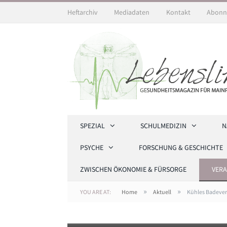
Heftarchiv
Mediadaten
Kontakt
Abonn
SPEZIAL
SCHULMEDIZIN
N
PSYCHE
FORSCHUNG & GESCHICHTE
ZWISCHEN ÖKONOMIE & FÜRSORGE
VER
»
»
YOU ARE AT:
Home
Aktuell
Kühles Badeverg
Ist der Betroffene bewusstlos und atmet nicht m
Jan Dommel / Johanniter