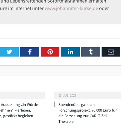
en und Lebensrettenden Sofortmaßnahmen erhalten
urg im Internet unter
www.johanniter-kurse.de
oder
Twitter
Facebook
Pinterest
LinkedIn
Tumblr
Email
13. JULI 2026
e Ausstellung „In Würde
Spendenübergabe an
nehmen“ – erleben,
Forschungsprojekt: 70.000 Euro für
n, gestärkt begleiten
die Forschung zur CAR -T-Zell
Therapie