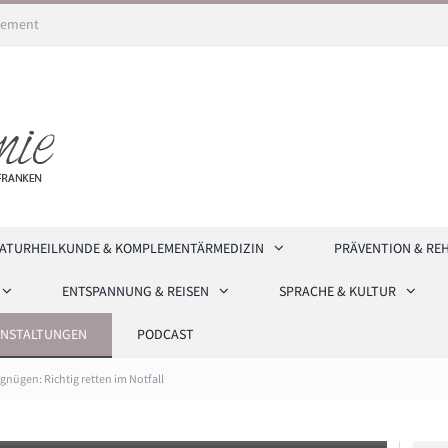
ement
ATURHEILKUNDE & KOMPLEMENTÄRMEDIZIN
PRÄVENTION & RE
ENTSPANNUNG & REISEN
SPRACHE & KULTUR
ANSTALTUNGEN
PODCAST
nügen: Richtig retten im Notfall
ehr, wird die Herz-Lungen-Wiederbelebung durchgeführt. Foto: