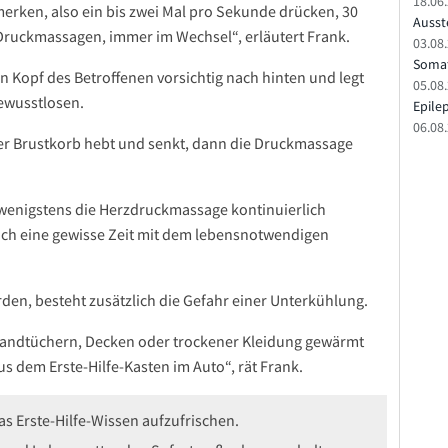
18.06
merken, also ein bis zwei Mal pro Sekunde drücken, 30
Ausste
ruckmassagen, immer im Wechsel“, erläutert Frank.
03.08.
Somat
n Kopf des Betroffenen vorsichtig nach hinten und legt
05.08
ewusstlosen.
Epile
06.08
der Brustkorb hebt und senkt, dann die Druckmassage
e wenigstens die Herzdruckmassage kontinuierlich
och eine gewisse Zeit mit dem lebensnotwendigen
den, besteht zusätzlich die Gefahr einer Unterkühlung.
it Handtüchern, Decken oder trockener Kleidung gewärmt
s dem Erste-Hilfe-Kasten im Auto“, rät Frank.
as Erste-Hilfe-Wissen aufzufrischen.