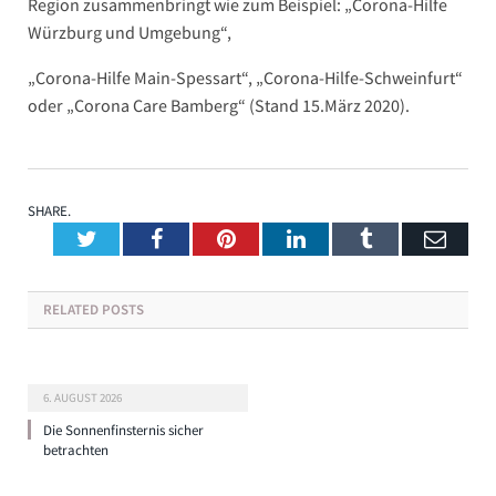
Region zusammenbringt wie zum Beispiel: „Corona-Hilfe
Würzburg und Umgebung“,
„Corona-Hilfe Main-Spessart“, „Corona-Hilfe-Schweinfurt“
oder „Corona Care Bamberg“ (Stand 15.März 2020).
SHARE.
Twitter
Facebook
Pinterest
LinkedIn
Tumblr
Emai
RELATED
POSTS
6. AUGUST 2026
Die Sonnenfinsternis sicher
betrachten