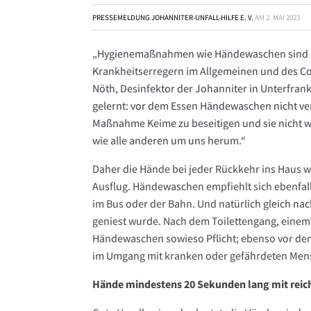
PRESSEMELDUNG JOHANNITER-UNFALL-HILFE E. V.
AM
2. MAI 2023
„Hygienemaßnahmen wie Händewaschen sind un
Krankheitserregern im Allgemeinen und des Cor
Nöth, Desinfektor der Johanniter in Unterfran
gelernt: vor dem Essen Händewaschen nicht ver
Maßnahme Keime zu beseitigen und sie nicht we
wie alle anderen um uns herum.“
Daher die Hände bei jeder Rückkehr ins Haus 
Ausflug. Händewaschen empfiehlt sich ebenfal
im Bus oder der Bahn. Und natürlich gleich na
geniest wurde. Nach dem Toilettengang, einem 
Händewaschen sowieso Pflicht; ebenso vor de
im Umgang mit kranken oder gefährdeten Mensc
Hände mindestens 20 Sekunden lang mit reich