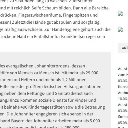
tens 20 Sekunden lang zu waschen. Zuerst unter
 mit reichlich Seife Schaum bilden. Dann alle Bereiche
ndrücken, Fingerzwischenräume, Fingerspitzen und
sen! Zuletzt die Hände gut abspülen und sorgfältig
elmäßig auswechseln. Zur Händehygiene gehört auch die
ockene Haut ein Einfallstor für Krankheitserreger sein
AKT
rk des evangelischen Johanniterordens, dessen
Ausst
 Hilfe von Mensch zu Mensch ist. Mit mehr als 29.000
zum N
rinnen und Helfern und mehr als 1,2 Millionen
03.06
-Hilfe eine der größten deutschen Hilfsorganisationen.
Kunst
Ambu
ung neben dem Rettungs- und Sanitätsdienst auch
18.06
dung.Hinzu kommen soziale Dienste für Kinder und
Ausste
it beinahe 490 Kindertagesstätten sowie die Betreuung
03.08.
n. Die Johanniter engagieren sich ebenso in der
Somat
band Bayern der Johanniter arbeiten mehr als 5.000
05.08
en sich ehrenamtlich und mehr als 250.000