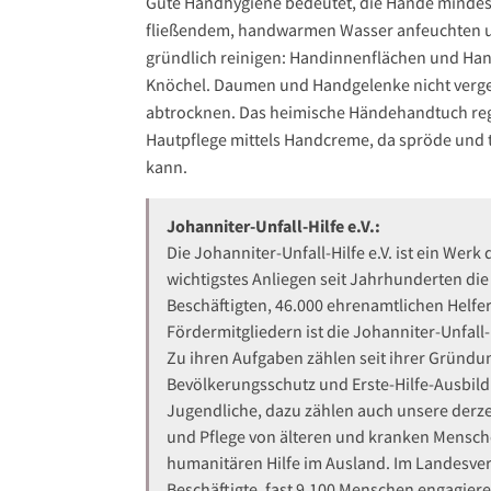
Gute Handhygiene bedeutet, die Hände mindes
fließendem, handwarmen Wasser anfeuchten und
gründlich reinigen: Handinnenflächen und Ha
Knöchel. Daumen und Handgelenke nicht verges
abtrocknen. Das heimische Händehandtuch reg
Hautpflege mittels Handcreme, da spröde und tr
kann.
Johanniter-Unfall-Hilfe e.V.:
Die Johanniter-Unfall-Hilfe e.V. ist ein We
wichtigstes Anliegen seit Jahrhunderten die
Beschäftigten, 46.000 ehrenamtlichen Helfe
Fördermitgliedern ist die Johanniter-Unfall
Zu ihren Aufgaben zählen seit ihrer Gründ
Bevölkerungsschutz und Erste-Hilfe-Ausbil
Jugendliche, dazu zählen auch unsere derze
und Pflege von älteren und kranken Mensche
humanitären Hilfe im Ausland. Im Landesver
Beschäftigte, fast 9.100 Menschen engagier