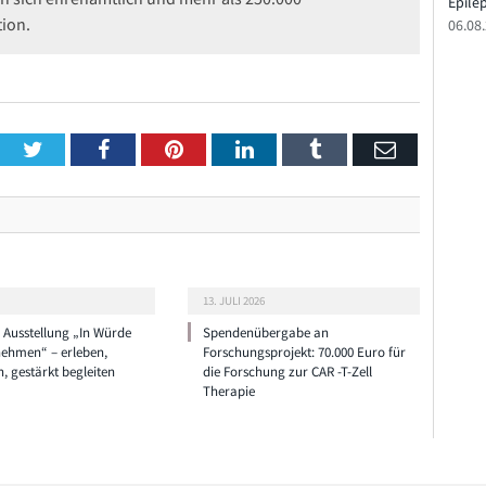
Epile
tion.
06.08
Twitter
Facebook
Pinterest
LinkedIn
Tumblr
Email
13. JULI 2026
e Ausstellung „In Würde
Spendenübergabe an
nehmen“ – erleben,
Forschungsprojekt: 70.000 Euro für
n, gestärkt begleiten
die Forschung zur CAR -T-Zell
Therapie