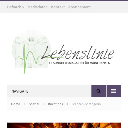
Heftarchiv
Mediadaten
Kontakt
Abonnement
NAVIGATE
»
»
»
Home
Spezial
Buchtipps
Grenzen-Sprengerin