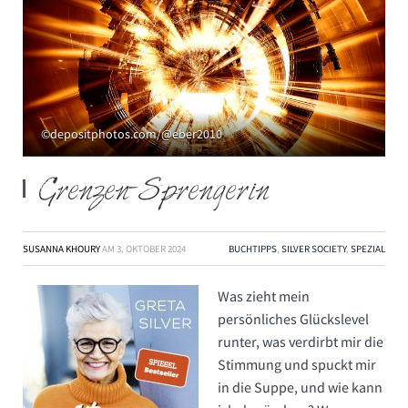
©depositphotos.com/@eber2010
Grenzen-Sprengerin
SUSANNA KHOURY
AM
3. OKTOBER 2024
BUCHTIPPS
,
SILVER SOCIETY
,
SPEZIAL
Was zieht mein
persönliches Glückslevel
runter, was verdirbt mir die
Stimmung und spuckt mir
in die Suppe, und wie kann