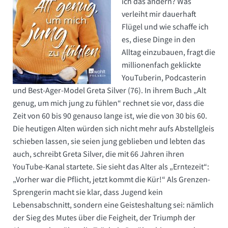
ich das ändern? Was
verleiht mir dauerhaft
Flügel und wie schaffe ich
es, diese Dinge in den
Alltag einzubauen, fragt die
millionenfach geklickte
YouTuberin, Podcasterin
und Best-Ager-Model Greta Silver (76). In ihrem Buch „Alt
genug, um mich jung zu fühlen“ rechnet sie vor, dass die
Zeit von 60 bis 90 genauso lange ist, wie die von 30 bis 60.
Die heutigen Alten würden sich nicht mehr aufs Abstellgleis
schieben lassen, sie seien jung geblieben und lebten das
auch, schreibt Greta Silver, die mit 66 Jahren ihren
YouTube-Kanal startete. Sie sieht das Alter als „Erntezeit“:
„Vorher war die Pflicht, jetzt kommt die Kür!“ Als Grenzen-
Sprengerin macht sie klar, dass Jugend kein
Lebensabschnitt, sondern eine Geisteshaltung sei: nämlich
der Sieg des Mutes über die Feigheit, der Triumph der