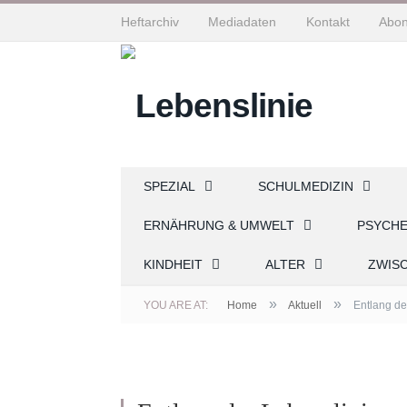
Heftarchiv
Mediadaten
Kontakt
Abo
SPEZIAL
SCHULMEDIZIN
ERNÄHRUNG & UMWELT
PSYCH
KINDHEIT
ALTER
ZWIS
»
»
YOU ARE AT:
Home
Aktuell
Entlang de