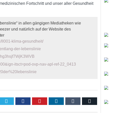
edizinischen Fortschritt und unser aller Gesundheit
ebenslinie“ in allen gängigen Mediatheken wie
deezer und natürlich auf der Website des
ter
l/ll001-klima-gesundheit/
ntlang-der-lebenslinie
XLBhg3hsjf7WjK3WVB
000&ign-itsct=pod-ovp-nav-apl-ref-22_0413
20der%20lebenslinie
Twitter
Facebook
Pinterest
LinkedIn
Tumblr
Email