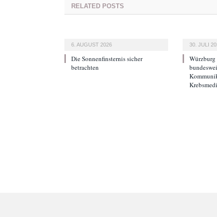
RELATED
POSTS
6. AUGUST 2026
30. JULI 2
Die Sonnenfinsternis sicher
Würzburg g
betrachten
bundeswei
Kommunika
Krebsmedi