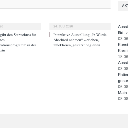
AK
Ausst
026
24. JULI 2026
lädt 
ibt den Startschuss für
Interaktive Ausstellung „In Würde
03.06
tes
Abschied nehmen“ – erleben,
Kunst
tionsprogramm in der
reflektieren, gestärkt begleiten
zin
Kardi
18.06
Ausst
03.08
Patie
gesun
06.08
Main 
08.08