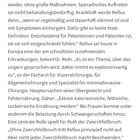
wieder, ohne große Maßnahmen. Sporadisches Auftreten
sei nicht behandlungsbedürftig. Krankhaft werde Reflux
dann, „wenn er regelmäßig und dauerhaft störend ist und
mit Symptomen einhergeht. Dafür gibt es keine feste
Definition. Entscheidend für Patientinnen und Patienten ist,
ob sie sich eingeschränkt fühlen.“ Reflux sei heute in
Europa eine der am schnellsten zunehmenden
Erkrankungen, betont Dr. Roth. „Es ist ein Thema, über das
ungern gesprochen wird, dabei nimmt es explosionsartig
zu“, so der Facharzt für Viszeralchirurgie, für
Allgemeinchirurgie und Spezialist für minimalinvasive
Chirurgie. Hauptursachen seien Übergewicht und
Fehlernährung. Daher: „Extrem kalorienreiche, fettreiche,
zuckerreiche Ernährung meiden!“ Bei Frauen komme unter
anderem die Belastung durch Schwangerschaften hinzu.
Eine zentrale Rolle spielt für Roth der Zwerchfellbruch.
„Ohne Zwerchfellbruch tritt Reflux prinzipiell nicht auf.
Aber nicht jeder Zwerchfellbruch macht Beschwerden.“