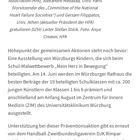
Association-HFA), Alexandre Mebazaa, Univ. Paris
(Vorsitzender des „Committee of the National
Heart Failure Societies“) und Gersam Filippatos,
Univ. Athen (aktueller Präsident der HFA)
gratulieren DZHI-Leiter Stefan Störk. Foto: Anya
Creaser, HFA
Höhepunkt der gemeinsamen Aktionen steht noch bevor:
Eine Ausstellung von Würzburgs Kindern, die sich beim
Schul-Malwettbewerb „Mein Herz in Bewegung“
beteiligten. Am 14. Juni werden im Würzburger Rathaus die
besten Beiträge der 19 beteiligten Schulklassen mit ca. 200
jungen Künstlern der Klassen 1 bis 6 prämiert und
anschließend am Anfang August im Zentrum für Innere
Medizin (ZIM) des Universitätsklinikum Würzburg
ausgestellt.
Unterstützung bei dieser Präventionsaktion gibt es erneut
von dem Handball-Zweitbundesligaverein DJK Rimpar