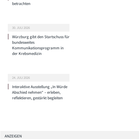
betrachten
30. JULI 2026
Würzburg gibt den Startschuss für
bundesweites
Kommunikationsprogramm in
der Krebsmedizin
24. JULI 2026
Interaktive Ausstellung „In Würde
Abschied nehmen“ – erleben,
reflektieren, gestärkt begleiten
ANZEIGEN