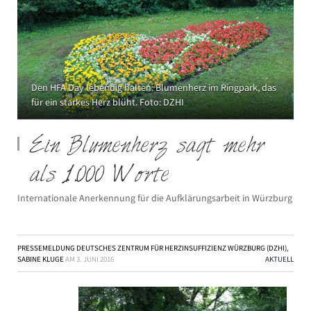
Den HFA Day lebendig halten: Blumenherz im Ringpark, das
für ein starkes Herz blüht. Foto: DZHI
Ein Blumenherz sagt mehr
als 1.000 Worte
Internationale Anerkennung für die Aufklärungsarbeit in Würzburg
PRESSEMELDUNG DEUTSCHES ZENTRUM FÜR HERZINSUFFIZIENZ WÜRZBURG (DZHI),
SABINE KLUGE
AM
3. JUNI 2016
AKTUELL