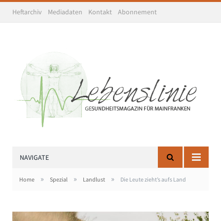
Heftarchiv
Mediadaten
Kontakt
Abonnement
NAVIGATE
»
»
»
Home
Spezial
Landlust
Die Leute zieht’s aufs Land