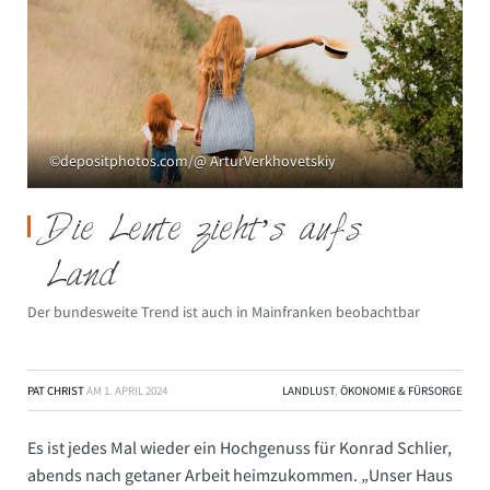
©depositphotos.com/@ ArturVerkhovetskiy
Die Leute zieht’s aufs
Land
Der bundesweite Trend ist auch in Mainfranken beobachtbar
PAT CHRIST
AM
1. APRIL 2024
LANDLUST
,
ÖKONOMIE & FÜRSORGE
Es ist jedes Mal wieder ein Hochgenuss für Konrad Schlier,
abends nach getaner Arbeit heimzukommen. „Unser Haus