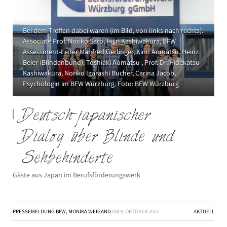
Bei dem Treffen dabei waren (im Bild, von links nach rechts):
Associate Prof. Noriko Sato, Hijiri Kashiwakura, BFW
Assessment-Leiter Manfred Gerlinger, Kino Aomatsu, Heinz
Beier (Blindenbund), Toshiaki Aomatsu , Prof. Dr. Hidekatsu
Kashiwakura, Noriko Igarashi Bucher, Carina Jacob,
Psychologin im BFW Würzburg. Foto: BFW Würzburg
Deutsch-japanischer
Dialog über Blinde und
Sehbehinderte
Gäste aus Japan im Berufsförderungswerk
PRESSEMELDUNG BFW, MONIKA WEIGAND
AM
9. OKTOBER 2015
AKTUELL