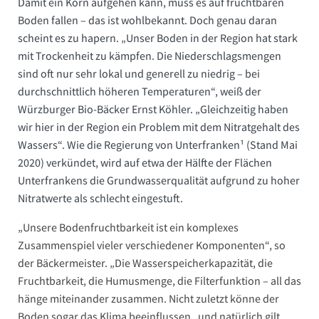
Damit ein Korn aufgehen kann, muss es auf fruchtbaren
Boden fallen – das ist wohlbekannt. Doch genau daran
scheint es zu hapern. „Unser Boden in der Region hat stark
mit Trockenheit zu kämpfen. Die Niederschlagsmengen
sind oft nur sehr lokal und generell zu niedrig – bei
durchschnittlich höheren Temperaturen“, weiß der
Würzburger Bio-Bäcker Ernst Köhler. „Gleichzeitig haben
wir hier in der Region ein Problem mit dem Nitratgehalt des
Wassers“. Wie die Regierung von Unterfranken¹ (Stand Mai
2020) verkündet, wird auf etwa der Hälfte der Flächen
Unterfrankens die Grundwasserqualität aufgrund zu hoher
Nitratwerte als schlecht eingestuft.
„Unsere Bodenfruchtbarkeit ist ein komplexes
Zusammenspiel vieler verschiedener Komponenten“, so
der Bäckermeister. „Die Wasserspeicherkapazität, die
Fruchtbarkeit, die Humusmenge, die Filterfunktion – all das
hänge miteinander zusammen. Nicht zuletzt könne der
Boden sogar das Klima beeinflussen „und natürlich gilt