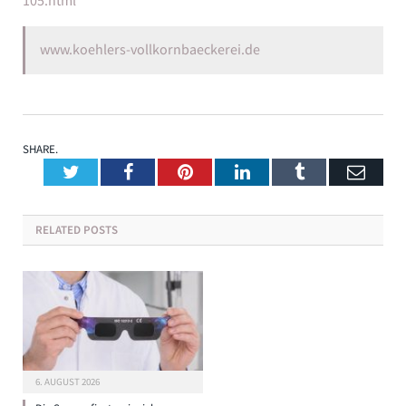
105.html
www.koehlers-vollkornbaeckerei.de
SHARE.
Twitter
Facebook
Pinterest
LinkedIn
Tumblr
Emai
RELATED
POSTS
6. AUGUST 2026