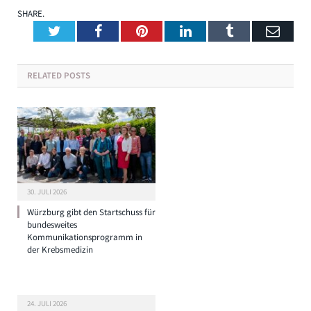
SHARE.
Twitter
Facebook
Pinterest
LinkedIn
Tumblr
Emai
RELATED
POSTS
30. JULI 2026
Würzburg gibt den Startschuss für
bundesweites
Kommunikationsprogramm in
der Krebsmedizin
24. JULI 2026