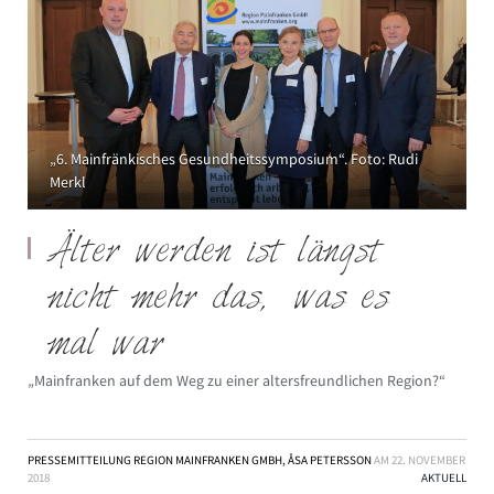
„6. Mainfränkisches Gesundheitssymposium“. Foto: Rudi
Merkl
Älter werden ist längst
nicht mehr das, was es
mal war
„Mainfranken auf dem Weg zu einer altersfreundlichen Region?“
PRESSEMITTEILUNG REGION MAINFRANKEN GMBH, ÅSA PETERSSON
AM
22. NOVEMBER
2018
AKTUELL