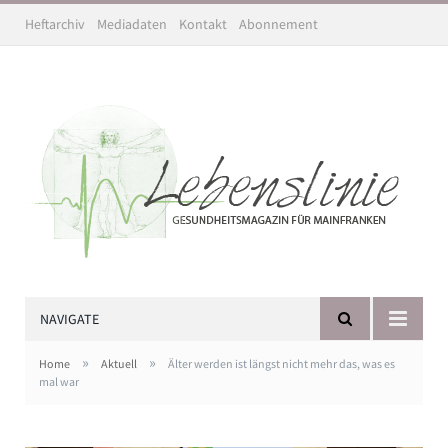
Heftarchiv
Mediadaten
Kontakt
Abonnement
NAVIGATE
»
»
Home
Aktuell
Älter werden ist längst nicht mehr das, was es
mal war