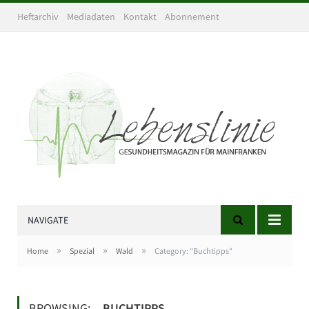
Heftarchiv
Mediadaten
Kontakt
Abonnement
NAVIGATE
»
»
»
Home
Spezial
Wald
Category: "Buchtipps"
BROWSING:
BUCHTIPPS