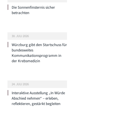
Die Sonnenfinsternis sicher
betrachten
30. JULI 2026
Würzburg gibt den Startschuss für
bundesweites
Kommunikationsprogramm in
der Krebsmedizin
24. JULI 2026
Interaktive Ausstellung „In Würde
Abschied nehmen“ – erleben,
reflektieren, gestärkt begleiten