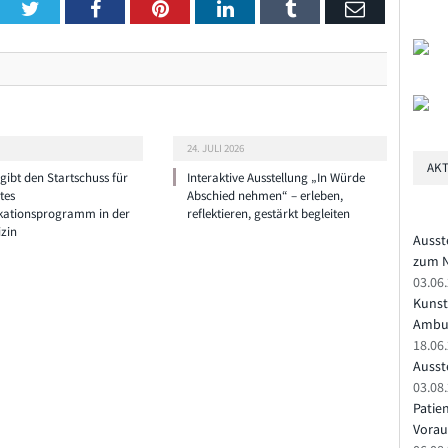
Twitter
Facebook
Pinterest
LinkedIn
Tumblr
Email
24. JULI 2026
AKT
ibt den Startschuss für
Interaktive Ausstellung „In Würde
tes
Abschied nehmen“ – erleben,
ationsprogramm in der
reflektieren, gestärkt begleiten
zin
Ausst
zum N
03.06
Kunst
Ambu
18.06
Ausste
03.08.
Patie
Vorau