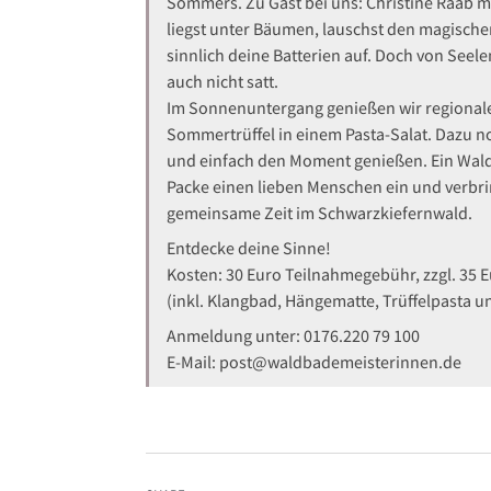
Sommers. Zu Gast bei uns: Christine Raab mi
liegst unter Bäumen, lauschst den magische
sinnlich deine Batterien auf. Doch von Seel
auch nicht satt.
Im Sonnenuntergang genießen wir regionale
Sommertrüffel in einem Pasta-Salat. Dazu n
und einfach den Moment genießen. Ein Wal
Packe einen lieben Menschen ein und verbri
gemeinsame Zeit im Schwarzkiefernwald.
Entdecke deine Sinne!
Kosten: 30 Euro Teilnahmegebühr, zzgl. 35 
(inkl. Klangbad, Hängematte, Trüffelpasta 
Anmeldung unter: 0176.220 79 100
E-Mail: post@waldbademeisterinnen.de