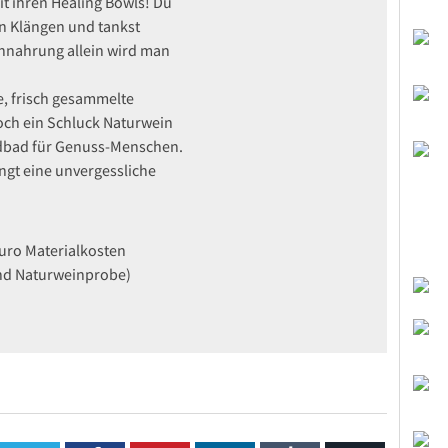
t ihren Healing Bowls! Du
n Klängen und tankst
ennahrung allein wird man
, frisch gesammelte
och ein Schluck Naturwein
dbad für Genuss-Menschen.
ngt eine unvergessliche
Euro Materialkosten
und Naturweinprobe)