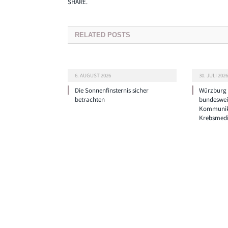
SHARE.
RELATED
POSTS
6. AUGUST 2026
30. JULI 2026
Die Sonnenfinsternis sicher
Würzburg g
betrachten
bundeswei
Kommunik
Krebsmedi