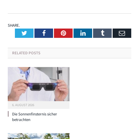
SHARE.
Twitter
Facebook
Pinterest
LinkedIn
Tumblr
Emai
RELATED
POSTS
6. AUGUST 2026
Die Sonnenfinsternis sicher
betrachten