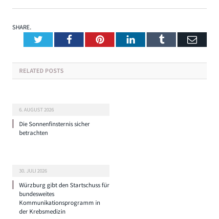
SHARE.
Twitter
Facebook
Pinterest
LinkedIn
Tumblr
Emai
RELATED
POSTS
6. AUGUST 2026
Die Sonnenfinsternis sicher
betrachten
30. JULI 2026
Würzburg gibt den Startschuss für
bundesweites
Kommunikationsprogramm in
der Krebsmedizin