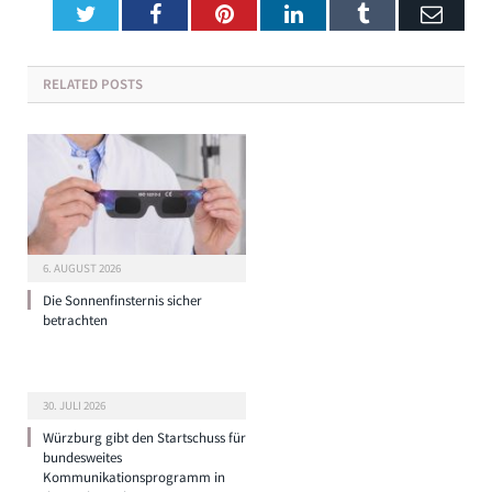
Twitter
Facebook
Pinterest
LinkedIn
Tumblr
Emai
RELATED
POSTS
6. AUGUST 2026
Die Sonnenfinsternis sicher
betrachten
30. JULI 2026
Würzburg gibt den Startschuss für
bundesweites
Kommunikationsprogramm in