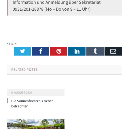
Information und Anmeldung über Sekretariat:
0931/201-28878 (Mo – Do von 9 – 11 Uhr)
SHARE.
Twitter
Facebook
Pinterest
LinkedIn
Tumblr
Emai
RELATED
POSTS
6. AUGUST 2026
Die Sonnenfinsternis sicher
betrachten