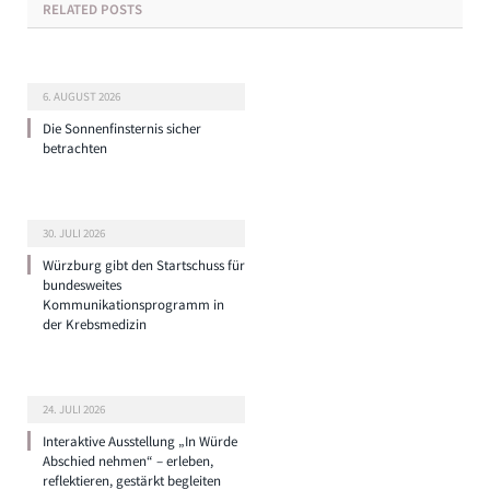
RELATED
POSTS
6. AUGUST 2026
Die Sonnenfinsternis sicher
betrachten
30. JULI 2026
Würzburg gibt den Startschuss für
bundesweites
Kommunikationsprogramm in
der Krebsmedizin
24. JULI 2026
Interaktive Ausstellung „In Würde
Abschied nehmen“ – erleben,
reflektieren, gestärkt begleiten