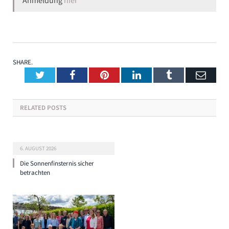
SHARE.
Twitter
Facebook
Pinterest
LinkedIn
Tumblr
Emai
RELATED
POSTS
6. AUGUST 2026
Die Sonnenfinsternis sicher
betrachten