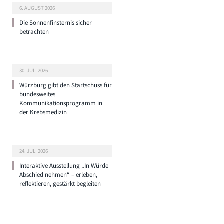
6. AUGUST 2026
Die Sonnenfinsternis sicher
betrachten
30. JULI 2026
Würzburg gibt den Startschuss für
bundesweites
Kommunikationsprogramm in
der Krebsmedizin
24. JULI 2026
Interaktive Ausstellung „In Würde
Abschied nehmen“ – erleben,
reflektieren, gestärkt begleiten