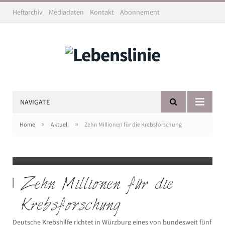
Heftarchiv
Mediadaten
Kontakt
Abonnement
NAVIGATE
Das Mildred-Scheel-Nachwuchszentrum soll talentierte
Krebsforscher nach Würzburg bringen. Das gaben Martin
»
»
Home
Aktuell
Zehn Millionen für die Krebsforschung
Eilers, Sophia Danhof, Matthias Frosch und Lars Jöckel (v. l.)
auf einer Pressekonferenz bekannt. Foto: Jörg
Fuchs/Universität Würzburg
Zehn Millionen für die
Krebsforschung
Deutsche Krebshilfe richtet in Würzburg eines von bundesweit fünf