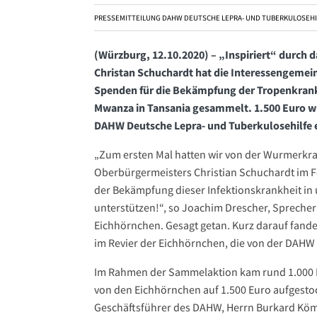
PRESSEMITTEILUNG DAHW DEUTSCHE LEPRA- UND TUBERKULOSEHILF
(Würzburg, 12.10.2020) – „Inspiriert“ durc
Christan Schuchardt hat die Interessengemei
Spenden für die Bekämpfung der Tropenkrankh
Mwanza in Tansania gesammelt. 1.500 Euro w
DAHW Deutsche Lepra- und Tuberkulosehilfe e
„Zum ersten Mal hatten wir von der Wurmerkr
Oberbürgermeisters Christian Schuchardt im Fe
der Bekämpfung dieser Infektionskrankheit in
unterstützen!“, so Joachim Drescher, Sprecher
Eichhörnchen. Gesagt getan. Kurz darauf fande
im Revier der Eichhörnchen, die von der DAHW
Im Rahmen der Sammelaktion kam rund 1.000 
von den Eichhörnchen auf 1.500 Euro aufgestoc
Geschäftsführer des DAHW, Herrn Burkard Kömm