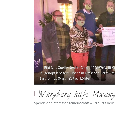
Im Bild (v.l., Quelle: Jenifer Gabel / DAHW): Willi M
(Augenoptik Seifert), Joachim Drescher (Pelze Dre
Barthelmes (Martinz), Paul Löhlein
Würzburg hilft Mwanza
Spende der Interessengemeinschaft Würzburgs Neue 