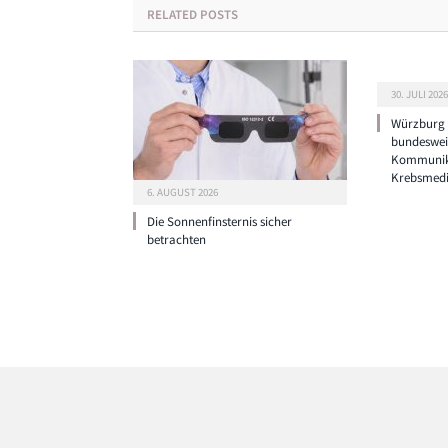
RELATED
POSTS
30. JULI 2026
Würzburg g
bundeswei
Kommunik
Krebsmedi
6. AUGUST 2026
Die Sonnenfinsternis sicher
betrachten