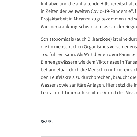
Initiative und die anhaltende Hilfsbereitscha
in Zeiten der weltweiten Covid-19-Pandemie“, 
Projektarbeit in Mwanza zugutekommen und so 
Wurmerkrankung Schistosomiasis in der Regio
Schistosomiasis (auch Bilharziose) ist eine d
die im menschlichen Organismus verschiedens
Tod führen kann. Als Wirt dienen dem Parasite
Binnengewässern wie dem Viktoriasee in Tansa
behandelbar, doch die Menschen infizieren si
den Teufelskreis zu durchbrechen, braucht di
Wasser sowie sanitäre Anlagen. Hier setzt die 
Lepra- und Tuberkulosehilfe e.V. und des Missi
SHARE.