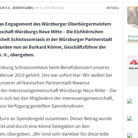
E E.V., JENIFER GABEL
AM
14. OKTOBER 2020
AKTUELL
h das Engagement des Würzburger Oberbürgermeisters
nschaft Würzburgs Neue Mitte – Die Eichhörnchen
eit Schistosomiasis in der Würzburger Partnerstadt
urden nun an Burkard Kömm, Geschäftsführer der
. V., übergeben.
ankung Schistosomiasis beim Benefizkonzert unseres
bruar 2019 gehört. Uns war sofort klar: Wir wollen bei
 unserer afrikanischen Partnerstadt Mwanza
 der Interessengemeinschaft Würzburgs Neue Mitte – Die
n sich bei den Mitgliedern der Interessengemeinschaft,
 zur Verfügung gestellten Spendendosen.
Euro an Spendengeld zusammen. Dieser Betrag wurde
kt und durch eine kleine Delegation an den
, übergeben. „Wir sind sehr dankbar für diese tolle