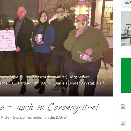
ANZ
eyer, Ingrid Müller (Zeitschriften Müller), Jörg Seifert
scher), Burkard Kömm (DAHW), Daniela Binder (Crystal), Ralf
 – auch in Coronazeiten!
Mitte – Die Eichhörnchen an die DAHW