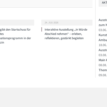
AKT
Ausst
24. JULI 2026
zum N
ibt den Startschuss für
Interaktive Ausstellung „In Würde
03.06
tes
Abschied nehmen“ – erleben,
Kunst
ationsprogramm in der
reflektieren, gestärkt begleiten
Ambu
zin
18.06
Ausste
03.08.
Main 
08.08
Theme
09.08