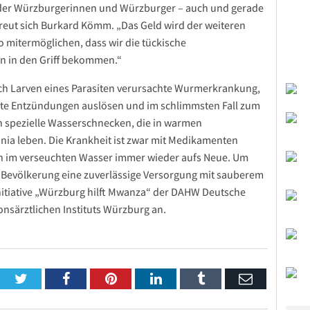
ft der Würzburgerinnen und Würzburger – auch und gerade
freut sich Burkard Kömm. „Das Geld wird der weiteren
mitermöglichen, dass wir die tückische
n in den Griff bekommen.“
urch Larven eines Parasiten verursachte Wurmerkrankung,
te Entzündungen auslösen und im schlimmsten Fall zum
n spezielle Wasserschnecken, die in warmen
nia leben. Die Krankheit ist zwar mit Medikamenten
ch im verseuchten Wasser immer wieder aufs Neue. Um
e Bevölkerung eine zuverlässige Versorgung mit sauberem
Initiative „Würzburg hilft Mwanza“ der DAHW Deutsche
onsärztlichen Instituts Würzburg an.
Twitter
Facebook
Pinterest
LinkedIn
Tumblr
Email