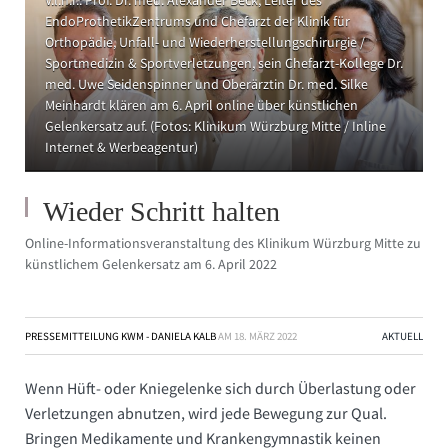
V.l.n.r.: Prof. Dr. med. Alexander Beck, Leiter des
EndoProthetikZentrums und Chefarzt der Klinik für
Orthopädie, Unfall- und Wiederherstellungschirurgie /
Sportmedizin & Sportverletzungen, sein Chefarzt-Kollege Dr.
med. Uwe Seidenspinner und Oberärztin Dr. med. Silke
Meinhardt klären am 6. April online über künstlichen
Gelenkersatz auf. (Fotos: Klinikum Würzburg Mitte / Inline
Internet & Werbeagentur)
Wieder Schritt halten
Online-Informationsveranstaltung des Klinikum Würzburg Mitte zu
künstlichem Gelenkersatz am 6. April 2022
PRESSEMITTEILUNG KWM - DANIELA KALB
AM
18. MÄRZ 2022
AKTUELL
Wenn Hüft- oder Kniegelenke sich durch Überlastung oder
Verletzungen abnutzen, wird jede Bewegung zur Qual.
Bringen Medikamente und Krankengymnastik keinen