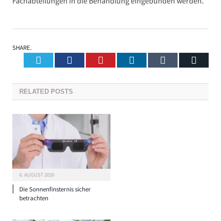
Fachabteilungen in die Behandlung eingebunden werden.
SHARE.
Twitter
Facebook
Pinterest
LinkedIn
Tumblr
Email
RELATED
POSTS
6. AUGUST 2026
Die Sonnenfinsternis sicher
betrachten