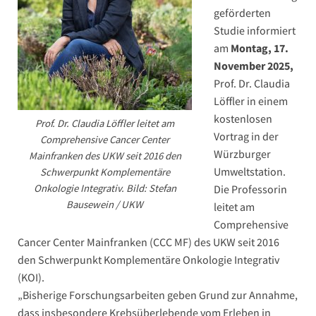
geförderten
Studie informiert
am
Montag, 17.
November 2025,
Prof. Dr. Claudia
Löffler in einem
kostenlosen
Prof. Dr. Claudia Löffler leitet am
Vortrag in der
Comprehensive Cancer Center
Würzburger
Mainfranken des UKW seit 2016 den
Umweltstation.
Schwerpunkt Komplementäre
Onkologie Integrativ. Bild: Stefan
Die Professorin
Bausewein / UKW
leitet am
Comprehensive
Cancer Center Mainfranken (CCC MF) des UKW seit 2016
den Schwerpunkt Komplementäre Onkologie Integrativ
(KOI).
„Bisherige Forschungsarbeiten geben Grund zur Annahme,
dass insbesondere Krebsüberlebende vom Erleben in