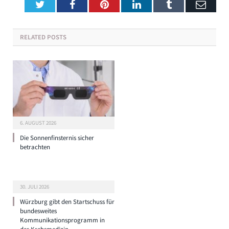
Twitter
Facebook
Pinterest
LinkedIn
Tumblr
Emai
RELATED
POSTS
6. AUGUST 2026
Die Sonnenfinsternis sicher
betrachten
30. JULI 2026
Würzburg gibt den Startschuss für
bundesweites
Kommunikationsprogramm in