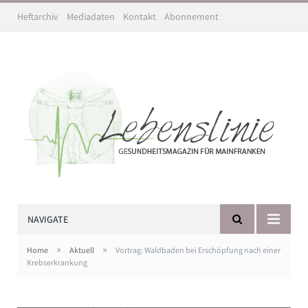
Heftarchiv
Mediadaten
Kontakt
Abonnement
NAVIGATE
»
»
Home
Aktuell
Vortrag: Waldbaden bei Erschöpfung nach einer
Krebserkrankung
Die FOREST-Studie untersucht die Wirkung von Waldbaden
bei krebsbedingter Fatigue. Bild: Kirstin Linkamp / UKW