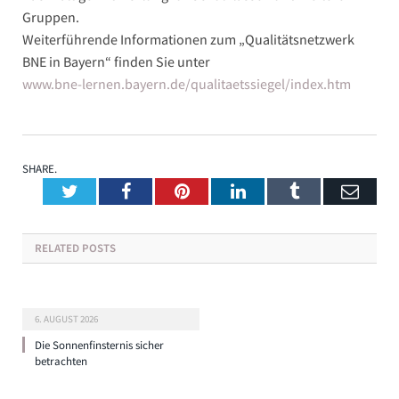
Gruppen.
Weiterführende Informationen zum „Qualitätsnetzwerk
BNE in Bayern“ finden Sie unter
www.bne-lernen.bayern.de/qualitaetssiegel/index.htm
SHARE.
Twitter
Facebook
Pinterest
LinkedIn
Tumblr
Emai
RELATED
POSTS
6. AUGUST 2026
Die Sonnenfinsternis sicher
betrachten