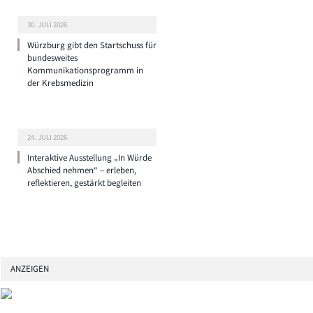
30. JULI 2026
Würzburg gibt den Startschuss für
bundesweites
Kommunikationsprogramm in
der Krebsmedizin
24. JULI 2026
Interaktive Ausstellung „In Würde
Abschied nehmen“ – erleben,
reflektieren, gestärkt begleiten
ANZEIGEN