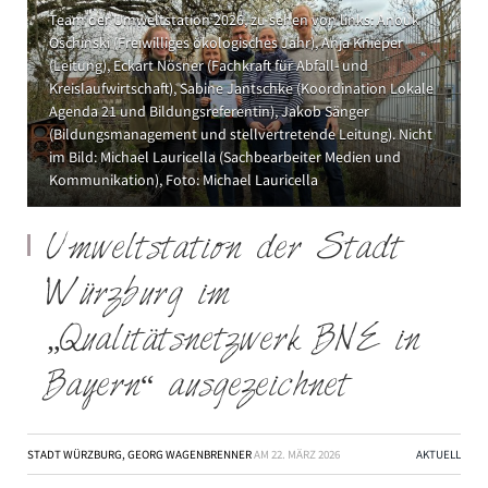
Team der Umweltstation 2026, zu sehen von links: Anouk
Oschinski (Freiwilliges ökologisches Jahr), Anja Knieper
(Leitung), Eckart Nösner (Fachkraft für Abfall- und
Kreislaufwirtschaft), Sabine Jantschke (Koordination Lokale
Agenda 21 und Bildungsreferentin), Jakob Sänger
(Bildungsmanagement und stellvertretende Leitung). Nicht
im Bild: Michael Lauricella (Sachbearbeiter Medien und
Kommunikation), Foto: Michael Lauricella
Umweltstation der Stadt
Würzburg im
„Qualitätsnetzwerk BNE in
Bayern“ ausgezeichnet
STADT WÜRZBURG, GEORG WAGENBRENNER
AM
22. MÄRZ 2026
AKTUELL