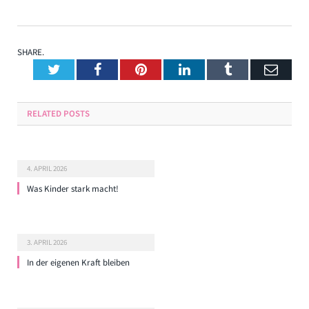
SHARE.
Twitter
Facebook
Pinterest
LinkedIn
Tumblr
Emai
RELATED
POSTS
4. APRIL 2026
Was Kinder stark macht!
3. APRIL 2026
In der eigenen Kraft bleiben