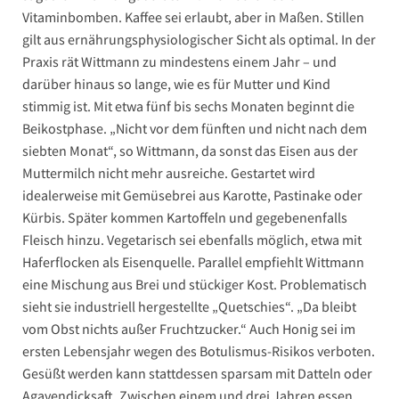
Vitaminbomben. Kaffee sei erlaubt, aber in Maßen. Stillen
gilt aus ernährungsphysiologischer Sicht als optimal. In der
Praxis rät Wittmann zu mindestens einem Jahr – und
darüber hinaus so lange, wie es für Mutter und Kind
stimmig ist. Mit etwa fünf bis sechs Monaten beginnt die
Beikostphase. „Nicht vor dem fünften und nicht nach dem
siebten Monat“, so Wittmann, da sonst das Eisen aus der
Muttermilch nicht mehr ausreiche. Gestartet wird
idealerweise mit Gemüsebrei aus Karotte, Pastinake oder
Kürbis. Später kommen Kartoffeln und gegebenenfalls
Fleisch hinzu. Vegetarisch sei ebenfalls möglich, etwa mit
Haferflocken als Eisenquelle. Parallel empfiehlt Wittmann
eine Mischung aus Brei und stückiger Kost. Problematisch
sieht sie industriell hergestellte „Quetschies“. „Da bleibt
vom Obst nichts außer Fruchtzucker.“ Auch Honig sei im
ersten Lebensjahr wegen des Botulismus-Risikos verboten.
Gesüßt werden kann stattdessen sparsam mit Datteln oder
Agavendicksaft. Zwischen einem und drei Jahren essen