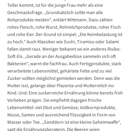
Teller kommt, ist für die junge Frau mehr als eine
Geschmacksfrage. „Grundsätzlich sollte man alle
Rohprodukte meiden“, erklärt Wittmann. Dazu zählen
rohes Fleisch, rohe Wurst, Rohmilchprodukte, roher Fisch
und rohe Eier. Der Grund ist simpel: „Die Keimbelastung ist
zu hoch.“ Auch Klassiker wie Sushi, Tiramisu oder Salami
fallen damit raus. Weniger bekannt sei ein anderes Risiko:
Soft-Eis. „Gerade an der Ausgabedüse sammeln sich oft
Bakterien“, warnt die Fachfrau. Auch Fertigprodukte, stark
verarbeitete Lebensmittel, gehärtete Fette und zu viel
Zucker sollten möglichst gemieden werden. Denn was die
Mutter isst, gelange über Plazenta und Muttermilch ins
Kind. Und: Eine zuckerreiche Ernährung könne bereits früh
Vorlieben prägen. Sie empfiehlt dagegen frische
Lebensmittel: viel Obst und Gemüse, Vollkornprodukte,
Nüsse, Samen und ausreichend Flüssigkeit in Form von
Wasser oder Tee. „Sanddorn ist eine kleine Geheimwaffe“,
sagt die Ernährungsberaterin. Die Beeren seien