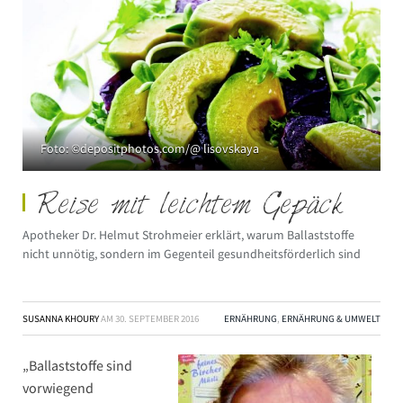
Foto: ©depositphotos.com/@ lisovskaya
Reise mit leichtem Gepäck
Apotheker Dr. Helmut Strohmeier erklärt, warum Ballaststoffe
nicht unnötig, sondern im Gegenteil gesundheitsförderlich sind
SUSANNA KHOURY
AM
30. SEPTEMBER 2016
ERNÄHRUNG
,
ERNÄHRUNG & UMWELT
„Ballaststoffe sind
vorwiegend