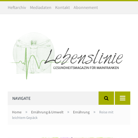
Heftarchiv
Mediadaten
Kontakt
Abonnement
NAVIGATE
»
»
»
Home
Ernährung & Umwelt
Ernährung
Reise mit
leichtem Gepäck