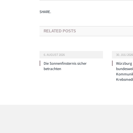
SHARE.
RELATED
POSTS
6. AUGUST 2026
30. JULI 2026
Die Sonnenfinsternis sicher
Würzburg g
betrachten
bundeswei
Kommunik
Krebsmedi