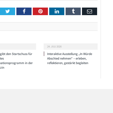
Twitter
Facebook
Pinterest
LinkedIn
Tumblr
Email
24. JULI 2026
ibt den Startschuss für
Interaktive Ausstellung „In Würde
tes
Abschied nehmen“ – erleben,
ationsprogramm in der
reflektieren, gestärkt begleiten
zin