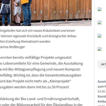
önigshofen hat sich ein neues Kräuterbeet und einen
können regionale Kreisläufe und biologischer Anbau
ichen Erziehung thematisiert werden.
Janina Moßburger
konnten bereits vielfältige Projekte umgesetzt
o-Lebensmitteln für eine Gemeinde, die Ausstattung
AKT
ita mit Bio-Mittagsverpflegung und neuem Kompost:
ielfältig. Wichtig ist, dass die Gesamtnettoausgaben
ird das Projekt nicht mehr als „Kleinprojekt“
Ausst
zum N
-Ausgaben werden dann mit bis zu 50 Prozent
03.06
Kunst
 Stärkung der Bio-Land- und Ernährungswirtschaft,
Ambu
 oder der Bildungsarbeit für den Ökolandbau in der