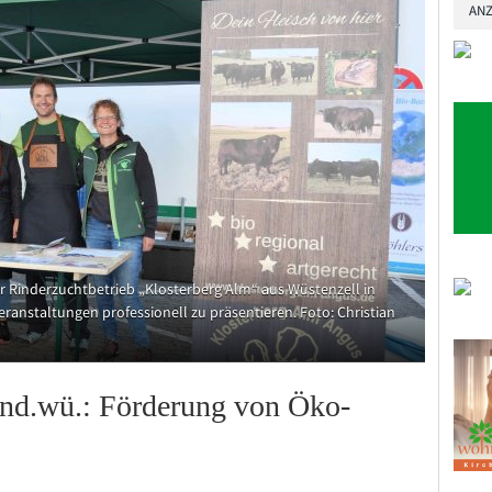
ANZ
r Rinderzuchtbetrieb „Klosterberg Alm“ aus Wüstenzell in
eranstaltungen professionell zu präsentieren. Foto: Christian
and.wü.: Förderung von Öko-