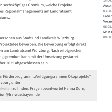
18.06
in sechsköpfiges Gremium, welche Projekte
Ausste
03.08.
er des Regionalmanagements am Landratsamt
Patie
miums.
Vorau
06.08.
Main 
08.08
ersonen aus Stadt und Landkreis Würzburg
 Projektidee bewerben. Die Bewerbung erfolgt direkt
n am Landratsamt Würzburg. Nach erfolgreicher
ungsgremium kann mit der Umsetzung gestartet
ber 2025 abgeschlossen sein.
zum Förderprogramm „Verfügungsrahmen Ökoprojekte“
rzburg unter
hkeiten
zu finden. Fragen beantwortet Hanna Dorn,
egion@lra-wue.bayern.de