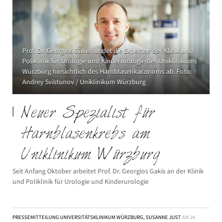
Prof. Dr. Georgios Gakis rundet die Expertise der Klinik und
Poliklinik für Urologie und Kinderurologie des Uniklinikums
Würzburg hinsichtlich des Harnblasenkarzinoms ab. Foto:
Andrey Svistunov / Uniklinikum Würzburg
Neuer Spezialist für
Harnblasenkrebs am
Uniklinikum Würzburg
Seit Anfang Oktober arbeitet Prof. Dr. Georgios Gakis an der Klinik
und Poliklinik für Urologie und Kinderurologie
PRESSEMITTEILUNG UNIVERSITÄTSKLINIKUM WÜRZBURG, SUSANNE JUST
AM
24.