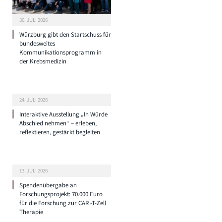
30. JULI 2026
Würzburg gibt den Startschuss für
bundesweites
Kommunikationsprogramm in
der Krebsmedizin
24. JULI 2026
Interaktive Ausstellung „In Würde
Abschied nehmen“ – erleben,
reflektieren, gestärkt begleiten
13. JULI 2026
Spendenübergabe an
Forschungsprojekt: 70.000 Euro
für die Forschung zur CAR -T-Zell
Therapie