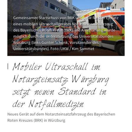
Gemeinsamer Startschuss von BRK und UKW für den Einsatz
eines mobilen Ultraschallgerätes Notarzteinsatzfahrzeug
des Bayerisches Rotes Kreuz (BRK). Die Anschaffung wurde
möglich durch die Unterstützung des Universitätsbundes
Würzburg (links Gunter Schunk, Vorsitzender des
Universitätsbundes). Foto: UKW / Kim Sammet
Mobiler Ultraschall im
Notarzteinsatz: Würzburg
setzt neuen Standard in
der Notfallmedizin
Neues Gerät auf dem Notarzteinsatzfahrzeug des Bayerischen
Roten Kreuzes (BRK) in Würzburg