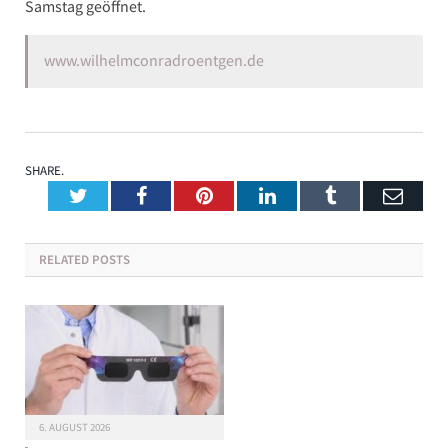
Samstag geöffnet.
www.wilhelmconradroentgen.de
SHARE.
Twitter
Facebook
Pinterest
LinkedIn
Tumblr
Emai
RELATED
POSTS
6. AUGUST 2026