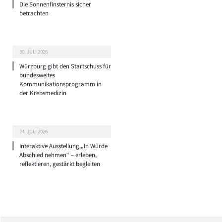
Die Sonnenfinsternis sicher
betrachten
30. JULI 2026
Würzburg gibt den Startschuss für
bundesweites
Kommunikationsprogramm in
der Krebsmedizin
24. JULI 2026
Interaktive Ausstellung „In Würde
Abschied nehmen“ – erleben,
reflektieren, gestärkt begleiten