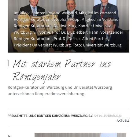
Im Bild v.l. hinten: Roland Weigand, Mitglied im Vorstand
Röntgen-Kuratorium, Stephan Popp, Mitglied im Vorstand
Röntgen-Kuratorium, Dr. Uwe Klug, Kanzler Universität
Würzburg; v.l. vorne: Prof. Dr. Dr. Dietbert Hahn, Vorsitzender
Röntgen-Kuratorium, Prof. Dr. Dr. h. c. Alfred Forchel,
Präsident Universität Würzburg. Foto: Universität Würzburg
Mit starkem Partner ins
Röntgenjahr
Röntgen-Kuratorium Würzburg und Universität Würzburg
unterzeichnen Kooperationsvereinbarung
PRESSEMITTEILUNG RÖNTGEN-KURATORIUM WÜRZBURG E.V.
AM
16. JANUAR 2020
AKTUELL
In