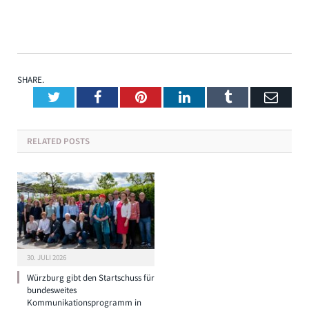
SHARE.
Twitter
Facebook
Pinterest
LinkedIn
Tumblr
Emai
RELATED
POSTS
30. JULI 2026
Würzburg gibt den Startschuss für
bundesweites
Kommunikationsprogramm in