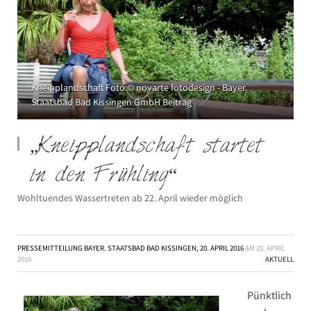
Kneipplandschaft Foto:© novarte fotodesign - Bayer.
Staatsbad Bad Kissingen GmbH Beitrag
„Kneipplandschaft startet
in den Frühling“
Wohltuendes Wassertreten ab 22. April wieder möglich
PRESSEMITTEILUNG BAYER. STAATSBAD BAD KISSINGEN, 20. APRIL 2016
AM
20. APRIL
2016
AKTUELL
Pünktlich