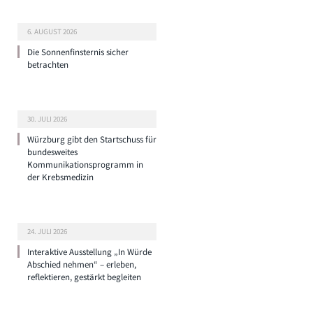
6. AUGUST 2026
Die Sonnenfinsternis sicher
betrachten
30. JULI 2026
Würzburg gibt den Startschuss für
bundesweites
Kommunikationsprogramm in
der Krebsmedizin
24. JULI 2026
Interaktive Ausstellung „In Würde
Abschied nehmen“ – erleben,
reflektieren, gestärkt begleiten