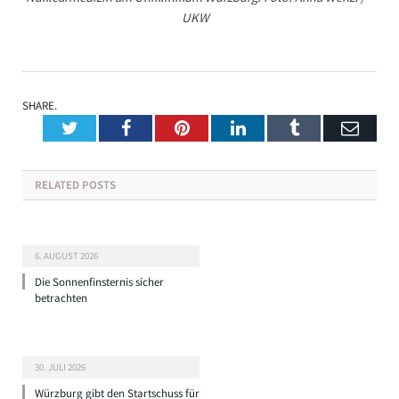
UKW
SHARE.
Twitter
Facebook
Pinterest
LinkedIn
Tumblr
Emai
RELATED
POSTS
6. AUGUST 2026
Die Sonnenfinsternis sicher
betrachten
30. JULI 2026
Würzburg gibt den Startschuss für