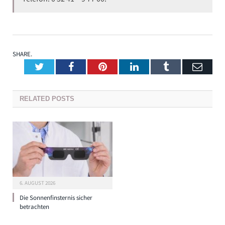
SHARE.
Twitter
Facebook
Pinterest
LinkedIn
Tumblr
Emai
RELATED
POSTS
6. AUGUST 2026
Die Sonnenfinsternis sicher
betrachten