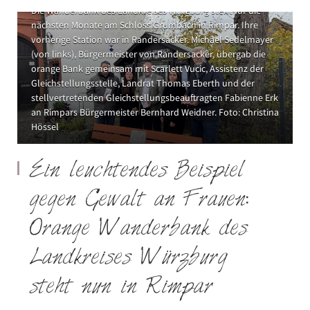
Die Wanderbank des Landkreises Würzburg steht für die
nächsten Monate am Schloss Grumbach in Rimpar. Ihre
vorherige Station war in Randersacker. Michael Sedelmayer
(von links), Bürgermeister von Randersacker, übergab die
orange Bank gemeinsam mit Scarlett Vucic, Assistenz der
Gleichstellungsstelle, Landrat Thomas Eberth und der
stellvertretenden Gleichstellungsbeauftragten Fabienne Erk
an Rimpars Bürgermeister Bernhard Weidner. Foto: Christina
Hössel
Ein leuchtendes Beispiel
gegen Gewalt an Frauen:
Orange Wanderbank des
Landkreises Würzburg
steht nun in Rimpar