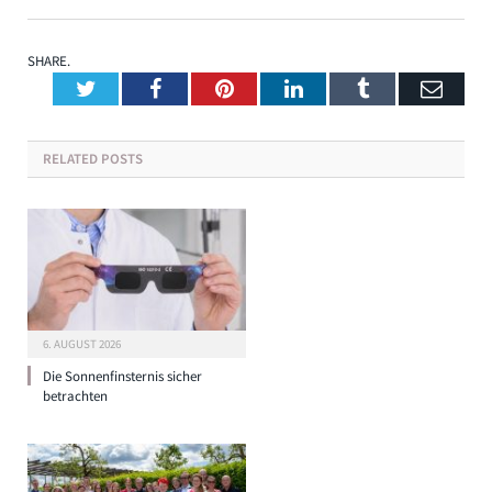
SHARE.
Twitter
Facebook
Pinterest
LinkedIn
Tumblr
Emai
RELATED
POSTS
6. AUGUST 2026
Die Sonnenfinsternis sicher
betrachten